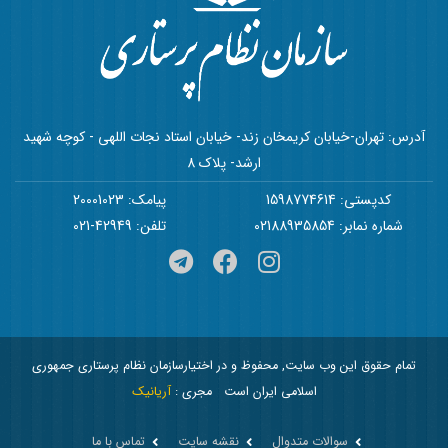
آدرس: تهران-خیابان کریمخان زند- خیابان استاد نجات اللهی - کوچه شهید
ارشد- پلاک 8
کدپستی: 1598774614
پیامک: 20001023
شماره نمابر: 02188935854
تلفن: 42949-021
تمام حقوق این وب سایت, محفوظ و در اختیارسازمان نظام پرستاری جمهوری
اسلامی ایران است
مجری :
آریانیک
سوالات متدوال
نقشه سایت
تماس با ما