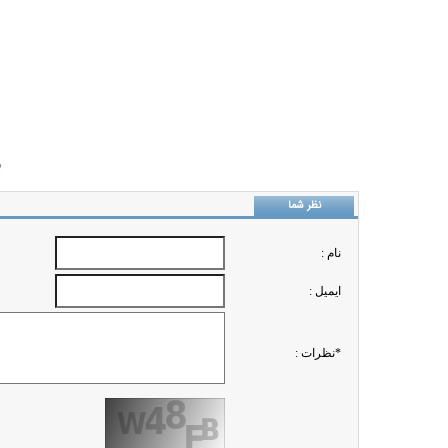
ب
نظر شما
نام :
ايميل :
*نظرات :