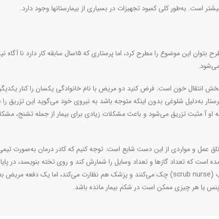
شتر است. به‌طور کلی کمبود تجهیزات در بسیاری از بیمارستانها وجود دارد
.
افشانی افزود: در بحث ناآگاهی پرستاران شاید درباره پرستاران طرح بتوان این موضوع را مطرح کرد، اما پرستاری که ۱۵سال سابقه ک
می‌شود
.
 بخش انتقال خون است. فرض کنید دو مریض با نام خانوادگی یکسان را کنار یکدیگ
رستار به‌دلیل شلوغی بدون اینکه متوجه باشد به نیروی خود می‌گوید این تزریق را به
ه او آ مثبت تزریق می‌شود و باعث مشکلات زیادی برای بیمار از جمله تشنج، مشکل
اتاق عمل و مواردی از این دست شایع است. توجه کنیم که کادر درمان به‌صورت تیمی ک
ده است که تعداد گازها و تعداد وسایل را شمارش کند و روی تخته بنویسد، در پایا
ب (
scrub nurse
) چک می‌کنند و پزشک هم نظارت می‌کند، اما یک دفعه مریض بعد
 پنس یا هر چیزی ممکن است در شکم بیمار مانده باشد
.