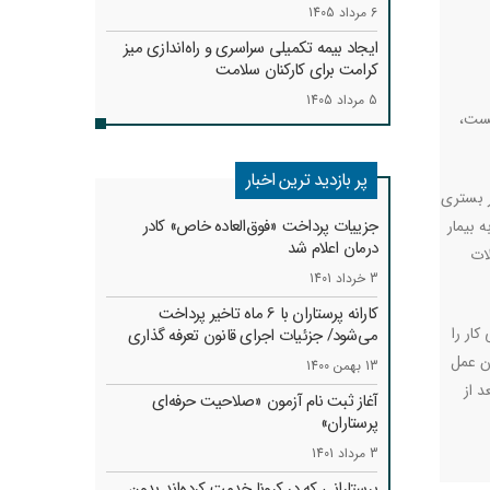
6 مرداد 1405
ایجاد بیمه تکمیلی سراسری و راه‌اندازی میز
کرامت برای کارکنان سلامت
5 مرداد 1405
ار دارد نا آگاه نیست،
پر بازدید ترین اخبار
ر بستری
جزییات پرداخت «فوق‌العاده خاص» کادر
 بیمار
درمان اعلام شد
ات
3 خرداد 1401
کارانه‌ پرستاران با 6 ماه تاخیر پرداخت
ار را
می‌شود/ جزئیات اجرای قانون تعرفه گذاری
ن عمل
13 بهمن 1400
 از
آغاز ثبت نام آزمون «صلاحیت حرفه‌ای
پرستاران»
3 مرداد 1401
پرستارانی که در کرونا خدمت کرد‌ه‌اند بدون