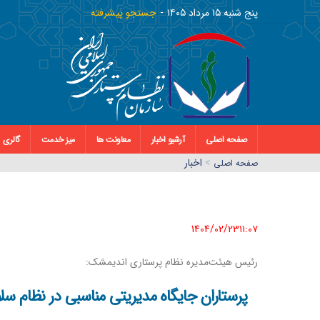
پنج شنبه ١٥ مرداد ١٤٠٥
جستجو پیشرفته
صفحه اصلی
آرشیو اخبار
معاونت ها
میز خدمت
گالری
>
اخبار
صفحه اصلي
1404/02/23١١:٠٧
رئیس هیئت‌مدیره نظام پرستاری اندیمشک:
پرستاران جایگاه‌ مدیریتی مناسبی در نظام سل