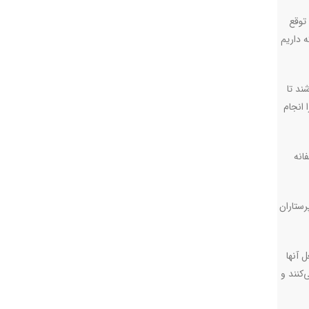
توقع
 داریم
ند تا
 انجام
انه
ستاران
 آنها
می‌کنند و