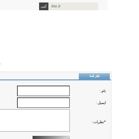
ino.ir
ب
نظر شما
نام :
ايميل :
*نظرات :