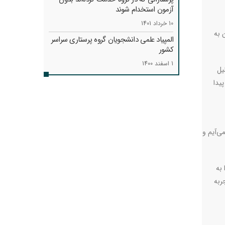
آزمون استخدام شوند
10 خرداد 1401
 به
المپیاد علمی دانشجویان گروه پرستاری سراسر
کشور
1 اسفند 1400
یل
یدا
ی‌آیم و
 به
ربه