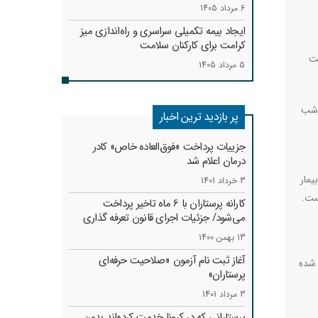
6 مرداد 1405
ایجاد بیمه تکمیلی سراسری و راه‌اندازی میز
کرامت برای کارکنان سلامت
صت
5 مرداد 1405
 شب
پر بازدید ترین اخبار
جزییات پرداخت «فوق‌العاده خاص» کادر
درمان اعلام شد
 پرستاری اندیمشک بیان کرد: کمبود نیرو در اندیمشک به‌اندازه‌ای است که برای مثال در بخش نوزادان و اطفال با ۲۵ تا ۳۰ بیمار
3 خرداد 1401
ست.
کارانه‌ پرستاران با 6 ماه تاخیر پرداخت
می‌شود/ جزئیات اجرای قانون تعرفه گذاری
13 بهمن 1400
آغاز ثبت نام آزمون «صلاحیت حرفه‌ای
 شده
پرستاران»
3 مرداد 1401
پرستارانی که در کرونا خدمت کرد‌ه‌اند بدون