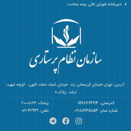
دبیرخانه شورای عالی بیمه سلامت
آدرس: تهران-خیابان کریمخان زند- خیابان استاد نجات اللهی - کوچه شهید
ارشد- پلاک 8
کدپستی: 1598774614
پیامک: 20001023
شماره نمابر: 02188935854
تلفن: 42949-021