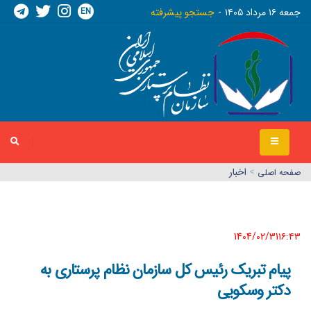
EN
جمعه ١٦ مرداد ١٤٠٥
جستجو پیشرفته
>
اخبار
صفحه اصلي
1404/02/31١٦:٤٣
پیام تبریک رئیس کل سازمان نظام پرستاری به
دکتر وسکویی