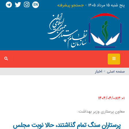
EN
پنج شنبه ١٥ مرداد ١٤٠٥
جستجو پیشرفته
>
اخبار
صفحه اصلي
1404/04/08١٤:٠١
معاون پرستاری وزیر بهداشت:
پرستاران سنگ تمام گذاشتند، حالا نوبت مجلس