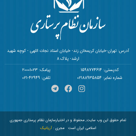
آدرس: تهران-خیابان کریمخان زند- خیابان استاد نجات اللهی - کوچه شهید
ارشد- پلاک 8
کدپستی: 1598774614
پیامک: 20001023
شماره نمابر: 02188935854
تلفن: 42949-021
تمام حقوق این وب سایت, محفوظ و در اختیارسازمان نظام پرستاری جمهوری
اسلامی ایران است
مجری :
آریانیک