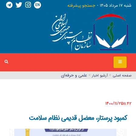
EN
شنبه ١٧ مرداد ١٤٠٥
جستجو پیشرفته
>
>
علمی و حرفه‌ای
صفحه اصلي
آرشیو اخبار
1400/11/25١١:٤٢
کمبود پرستار، معضل قدیمی نظام سلامت