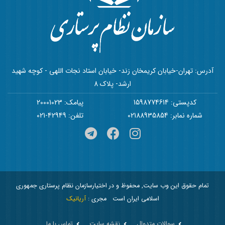
آدرس: تهران-خیابان کریمخان زند- خیابان استاد نجات اللهی - کوچه شهید
ارشد- پلاک 8
کدپستی: 1598774614
پیامک: 20001023
شماره نمابر: 02188935854
تلفن: 42949-021
تمام حقوق این وب سایت, محفوظ و در اختیارسازمان نظام پرستاری جمهوری
اسلامی ایران است
مجری :
آریانیک
سوالات متدوال
نقشه سایت
تماس با ما