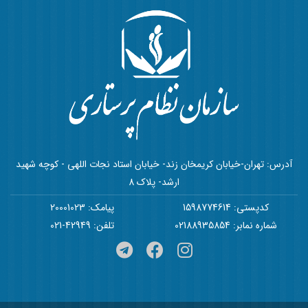
آدرس: تهران-خیابان کریمخان زند- خیابان استاد نجات اللهی - کوچه شهید
ارشد- پلاک 8
کدپستی: 1598774614
پیامک: 20001023
شماره نمابر: 02188935854
تلفن: 42949-021