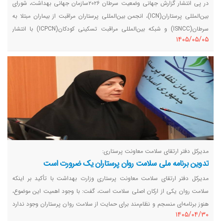
در پی انتشار گزارش جهانی وضعیت سرطان ۲۰۲۶سازمان جهانی بهداشت، شورای
بین‌المللی پرستاران(ICN)، انجمن بین‌المللی پرستاران مراقبت از بیماران مبتلا به
سرطان(ISNCC) و شبکه بین‌المللی مراقبت تسکینی کودکان(ICPCN) با انتشار
١٤٠٥/٠٥/٠٥
بیانیه‌ای مشترک، از دولت‌ها و سیاست‌گذاران خواستند با سرمایه‌گذاری پایدار در
نیروی پرستاری و سایر کارکنان سلامت، ظرفیت نظام‌های سلامت را برای پاسخگویی
به افزایش روزافزون موارد سرطان تقویت کنند.
مدیرکل دفتر ارتقای سلامت معاونت پرستاری:
تدوین برنامه ملی سلامت روان پرستاران یک ضرورت است
مدیرکل دفتر ارتقای سلامت معاونت پرستاری وزارت بهداشت با تأکید بر اینکه
سلامت روان یکی از ارکان اصلی سلامت است، گفت: با وجود اهمیت این موضوع،
هنوز برنامه‌ای منسجم و نظام‌مند برای حمایت از سلامت روان پرستاران وجود ندارد
١٤٠٥/٠٤/٣٠
و لازم است با همکاری نهادهای تخصصی، دستورالعمل‌ها و برنامه‌های آموزشی