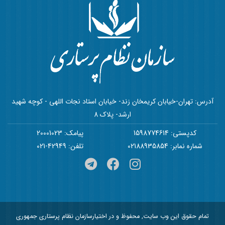
آدرس: تهران-خیابان کریمخان زند- خیابان استاد نجات اللهی - کوچه شهید
ارشد- پلاک 8
کدپستی: 1598774614
پیامک: 20001023
شماره نمابر: 02188935854
تلفن: 42949-021
تمام حقوق این وب سایت, محفوظ و در اختیارسازمان نظام پرستاری جمهوری