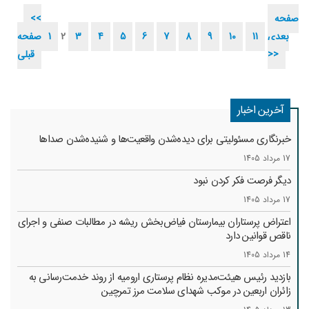
است این مسیر، به پرستار توانمند، بیمار ایمن و نظام سلامت کارآمد منتهی خواهد
صفحه
<<
شد.
بعدی
11
10
9
8
7
6
5
4
3
2
1
صفحه
>>
قبلی
آخرین اخبار
خبرنگاری مسئولیتی برای دیده‌شدن واقعیت‌ها و شنیده‌شدن صداها
17 مرداد 1405
دیگر فرصت فکر کردن نبود
17 مرداد 1405
اعتراض پرستاران بیمارستان فیاض‌بخش ریشه در مطالبات صنفی و اجرای
ناقص قوانین دارد
14 مرداد 1405
بازدید رئیس هیئت‌مدیره نظام پرستاری ارومیه از روند خدمت‌رسانی به
زائران اربعین در موکب شهدای سلامت مرز تمرچین