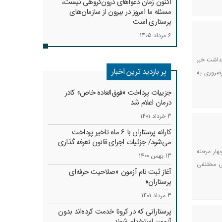
اکنون زمان دعواهای درون‌گروهی نیست،
مسئله ما امروز در بیرون از سازمان‌های
پرستاری است
6 مرداد 1405
هداشت خبر
پر بازدید ترین اخبار
رضروری به
جزییات پرداخت «فوق‌العاده خاص» کادر
درمان اعلام شد
3 خرداد 1401
کارانه‌ پرستاران با 6 ماه تاخیر پرداخت
می‌شود/ جزئیات اجرای قانون تعرفه گذاری
هار مرحله
13 بهمن 1400
ی مختلفی
آغاز ثبت نام آزمون «صلاحیت حرفه‌ای
پرستاران»
3 مرداد 1401
پرستارانی که در کرونا خدمت کرد‌ه‌اند بدون
آزمون استخدام شوند