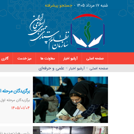
شنبه ١٧ مرداد ١٤٠٥
جستجو پیشرفته
صفحه اصلی
آرشیو اخبار
معاونت ها
میز خدمت
گالری
>
>
علمی و حرفه‌ای
صفحه اصلي
آرشیو اخبار
برگزیدگان مرحله 
برگزیدگان مرحله اول
١٤٠٥/٠١/٠٤
رئیس هیئت‌مدیره نظ