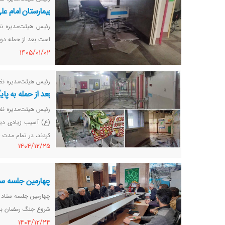
بیمارستان امام ع
رئیس‌ هیئت‌مدیره ن
است بعد از حمله دو
١٤٠٥/٠١/٠٢
رئیس هیئت‌مدیره نظ
بعد از حمله به پ
رئیس هیئت‌مدیره نظا
(ع) آسیب زیادی دید 
کردند، در تمام مدت 
١٤٠٤/١٢/٢٥
چهارمین جلسه ستا
چهارمین جلسه ستاد 
شروع جنگ رمضان برگ
١٤٠٤/١٢/٢٤