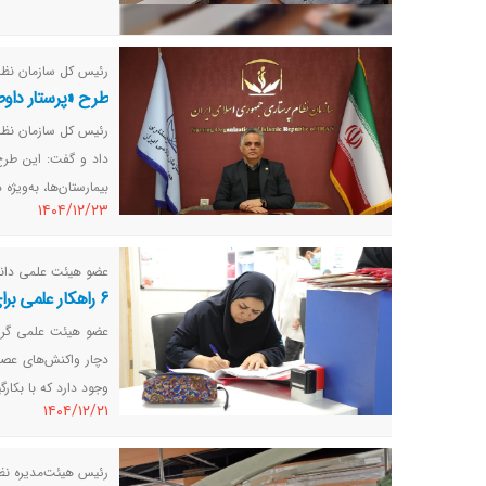
رئیس کل سازمان نظام
طرح «پرستار داوط
رئیس کل سازمان نظام
داد و گفت: این طرح
بیمارستان‌ها، به‌ویژ
١٤٠٤/١٢/٢٣
عضو هیئت علمی دانش
6 راهکار علمی برای کاهش استرس پرستاران در بحران
عضو هیئت علمی گروه 
دچار واکنش‌های عص
وجود دارد که با بکار
١٤٠٤/١٢/٢١
رئیس هیئت‌مدیره نظ