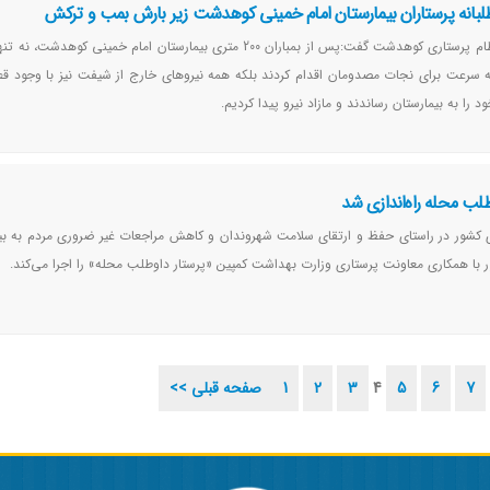
بانه پرستاران بیمارستان امام خمینی کوهدشت زیر بارش بمب و ترکش
رئیس هیئت‌مدیره نظام پرستاری کوهدشت گفت:پس از بمباران 200 متری بیمارستان امام خمینی کوهد
ه سرعت برای نجات مصدومان اقدام کردند بلکه همه نیروهای خارج از شیفت نیز با وجود ق
ود را به بیمارستان رساندند و مازاد نیرو پیدا کردیم.
لب محله راه‌اندازی شد
 کشور در راستای حفظ و ارتقای سلامت شهروندان و کاهش مراجعات غیر ضروری مردم به بیم
با همکاری معاونت پرستاری وزارت بهداشت کمپین «پرستار داوطلب محله» را اجرا می‌کند.
7
6
5
4
3
2
1
<< صفحه قبلی