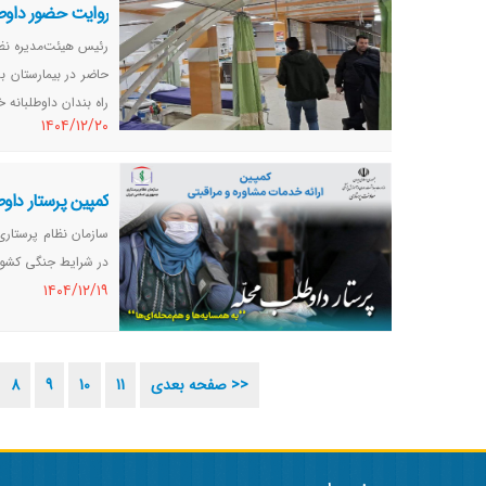
روایت حضور داوطل
حاضر در بیمارستان ب
راه بندان داوطلبانه خ
١٤٠٤/١٢/٢٠
کمپین پرستار داوط
سازمان نظام پرستاری
در شرایط جنگی کشور 
١٤٠٤/١٢/١٩
صفحه بعدی >>
11
10
9
8