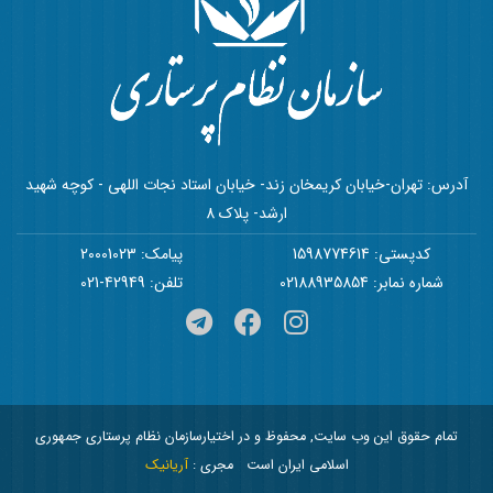
آدرس: تهران-خیابان کریمخان زند- خیابان استاد نجات اللهی - کوچه شهید
ارشد- پلاک 8
کدپستی: 1598774614
پیامک: 20001023
شماره نمابر: 02188935854
تلفن: 42949-021
تمام حقوق این وب سایت, محفوظ و در اختیارسازمان نظام پرستاری جمهوری
اسلامی ایران است
مجری :
آریانیک