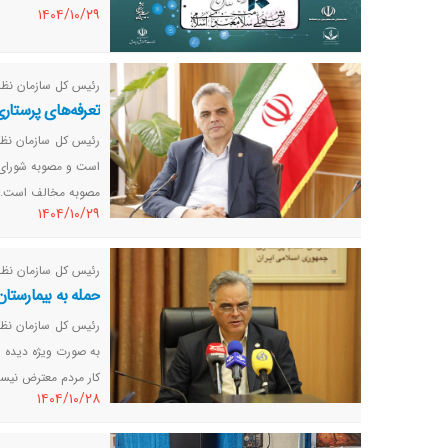
١٤٠٤/١٠/٢٩
رئیس کل سازمان نظام
تعرفه‌های پرستاری باید 90 درصد 
مصوبه مخالف است.
١٤٠٤/١٠/٢٩
رئیس کل سازمان نظام
حمله به بیمارستان کار م
رئیس کل سازمان نظام 
به صورت ویژه دیده ش
کار مردم معترض نیس
١٤٠٤/١٠/٢٨