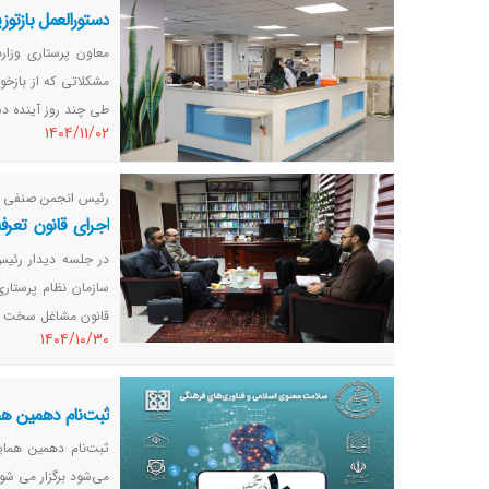
دستورالعمل بازتوز
معاون پرستاری وزار
مشکلاتی که از بازخور
طی چند روز آینده دست
١٤٠٤/١١/٠٢
رئیس انجمن صنفی پ
اجرای قانون تعر
شغل سخت نمی‌دا
در جلسه دیدار رئیس
سازمان نظام پرستار
قانون مشاغل سخت و 
١٤٠٤/١٠/٣٠
ثبت‌نام دهمین ه
ثبت‌نام دهمین هما
می‌شود برگزار می شود