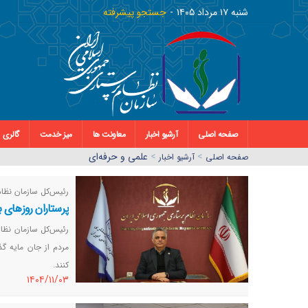
شنبه ١٧ مرداد ١٤٠٥
جستجو پیشرفته
صفحه اصلی
آرشیو اخبار
معاونت ها
میز خدمت
گالری
>
>
علمی و حرفه‌ای
صفحه اصلي
آرشیو اخبار
رئیس‌کل سازمان نظام
پرستاران روزهای 
رئیس‌کل سازمان نظام
مردم از جان مایه گ
کنند.
١٤٠٤/١١/٠٣