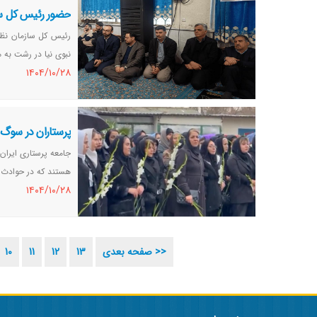
حضور رئیس کل ساز
رئیس کل سازمان نظا
نبوی نیا در رشت به مق
١٤٠٤/١٠/٢٨
پرستاران در سوگ 
جامعه پرستاری ایران 
هستند که در حوادث 
١٤٠٤/١٠/٢٨
صفحه بعدی >>
13
12
11
10