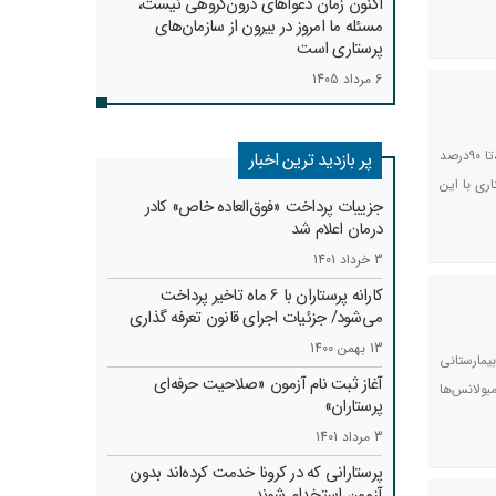
اکنون زمان دعواهای درون‌گروهی نیست،
مسئله ما امروز در بیرون از سازمان‌های
پرستاری است
6 مرداد 1405
رئیس کل سازمان نظام پرستاری گفت: حداقل افزایش معقول و مورد انتظار تعرفه‌های پرستاری برای سال آینده ۸۵تا ۹۰درصد
پر بازدید ترین اخبار
م پرستاری با این
جزییات پرداخت «فوق‌العاده خاص» کادر
درمان اعلام شد
3 خرداد 1401
کارانه‌ پرستاران با 6 ماه تاخیر پرداخت
می‌شود/ جزئیات اجرای قانون تعرفه گذاری
13 بهمن 1400
یمارستانی
آغاز ثبت نام آزمون «صلاحیت حرفه‌ای
بولانس‌ها
پرستاران»
3 مرداد 1401
پرستارانی که در کرونا خدمت کرد‌ه‌اند بدون
آزمون استخدام شوند