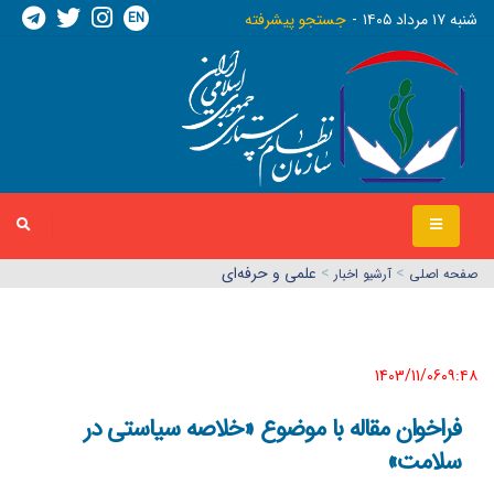
EN
شنبه ١٧ مرداد ١٤٠٥
جستجو پیشرفته
>
>
علمی و حرفه‌ای
صفحه اصلي
آرشیو اخبار
1403/11/06٠٩:٤٨
فراخوان مقاله با موضوع «خلاصه سیاستی در
سلامت»