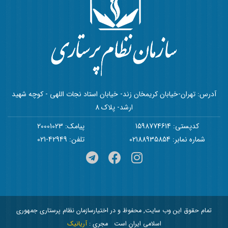
آدرس: تهران-خیابان کریمخان زند- خیابان استاد نجات اللهی - کوچه شهید
ارشد- پلاک 8
کدپستی: 1598774614
پیامک: 20001023
شماره نمابر: 02188935854
تلفن: 42949-021
تمام حقوق این وب سایت, محفوظ و در اختیارسازمان نظام پرستاری جمهوری
اسلامی ایران است
مجری :
آریانیک