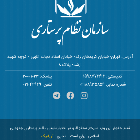
آدرس: تهران-خیابان کریمخان زند- خیابان استاد نجات اللهی - کوچه شهید
ارشد- پلاک 8
کدپستی: 1598774614
پیامک: 20001023
شماره نمابر: 02188935854
تلفن: 42949-021
تمام حقوق این وب سایت, محفوظ و در اختیارسازمان نظام پرستاری جمهوری
اسلامی ایران است
مجری :
آریانیک