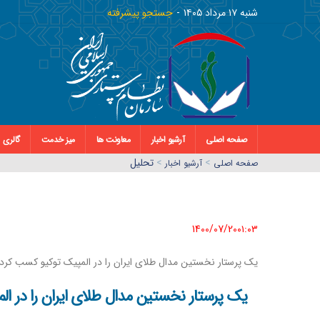
شنبه ١٧ مرداد ١٤٠٥
جستجو پیشرفته
صفحه اصلی
آرشیو اخبار
معاونت ها
میز خدمت
گالری
>
>
تحلیل
صفحه اصلي
آرشیو اخبار
1400/07/20٠١:٠٣
یک پرستار نخستین مدال طلای ایران را در المپیک توکیو کسب کرد
یک پرستار نخستین مدال طلای ایران را در ا