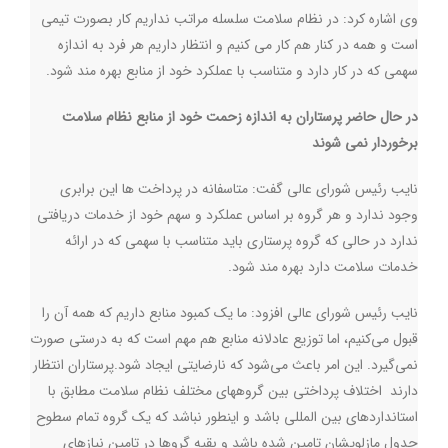
وي اشاره كرد: در نظام سلامت سلسله مراتب نداریم كار بصورت تيمي
است و همه در کنار هم کار می کنیم و انتظار داريم هر فرد به اندازه
سهمی که در كار دارد و متناسب با عملکرد خود از منابع بهره مند شود
.
در حال حاضر پرستاران به اندازه زحمت خود از منابع نظام سلامت
برخوردار نمی شوند
نایب رئیس شورای عالی گفت: متاسفانه در پرداخت ها این برابری
وجود ندارد و هر گروه بر اساس عملکرد و سهم خود از خدمات دریافتی
ندارد در حالی که گروه پرستاری باید متناسب با سهمی که در ارائه
خدمات سلامت دارد بهره مند شود
.
نایب رئیس شورای عالی افزود: ما یک کمبود منابع داریم که همه آن را
قبول می‌کنیم، اما توزیع عادلانه منابع هم مهم است که به درستی صورت
نمی‌گیرد. این امر باعث می‌شود که نارضایتی ایجاد شود.پرستاران انتظار
دارند اختلاف پرداختي بين گروههای مختلف نظام سلامت مطابق با
استانداردهای بين المللی باشد و اينطور نباشد كه يك گروه تمام سطوح
جدول مازلويشان تامين شده باشد و بقيه گروها در تامين نيازهای