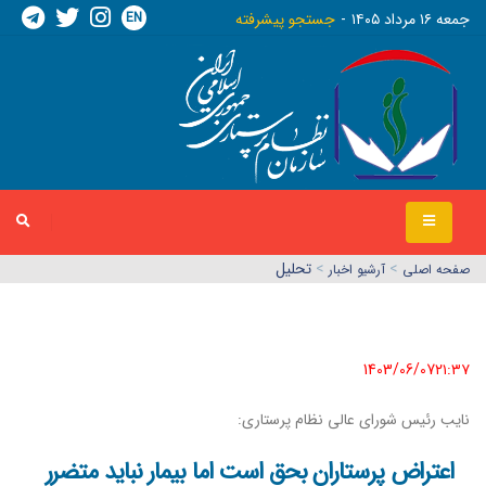
EN
جمعه ١٦ مرداد ١٤٠٥
جستجو پیشرفته
>
>
تحلیل
صفحه اصلي
آرشیو اخبار
1403/06/07٢١:٣٧
نایب رئیس شورای عالی نظام پرستاری:
اعتراض پرستاران بحق است اما بیمار نباید متضرر