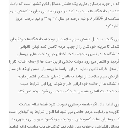
كه در حوزه پرستاری داریم یک علتش مسائل كلان كشور است که باعث
شده در دانشگاه ها نمود پیدا کند در اين رابطه مي توان به کاهش سهم
سلامت از
GDP
از 8 و نیم درصد در سال 93 به 3 و نیم درصد امروز
اشاره كرد.
وی گفت: به دلیل كاهش سهم سلامت از بودجه، دانشگاه‌ها خودگردان
شدند تا هزینه خودشان را از جيب مردم تامین کنند ليكن ناتواني
دانشگاه ها در تامين بودجه باعث اختلال در پرداخت های پرسنلي
گرديد و انتظار مي رود دولت بخشي از پرداخت ها از جمله اضافه كار را
از محل خزانه تامين نمايد. در اين راستا ما پرستاران ضمن اينكه خواستار
افزایش سهم سلامت از تولید ناخالص داخلی هستیم انتظار داريم
دانشگاه ها از حالت خودگرانی خارج شوند زیرا این شرایط سبب
ايجادخدمات القایی هم می شود که باعث می شود مردم ضرر کنند
.
وی ادامه داد: اگر جامعه پرستاری تقویت شود قطعا نظام سلامت
تقویت و رضایت مردم حاصل می شود اما اکنون شرایط به گونه‌ای است
که پرستاران بعلت كمبودهاي موجود بويژه كمبود نيرو و بي توجهی به
مسائل انگيزشي برخلاف ميل شان نمی‌توانندخدمات مناسب ارائه نمايند