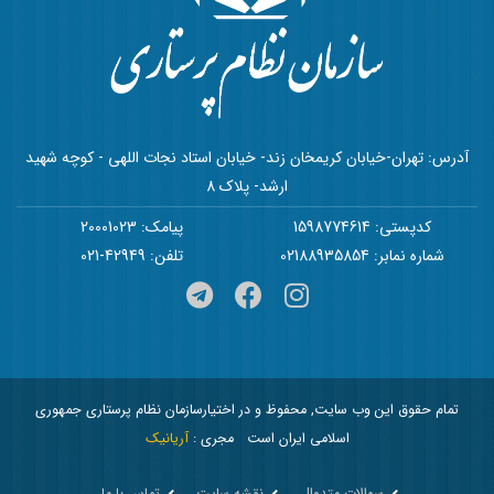
آدرس: تهران-خیابان کریمخان زند- خیابان استاد نجات اللهی - کوچه شهید
ارشد- پلاک 8
کدپستی: 1598774614
پیامک: 20001023
شماره نمابر: 02188935854
تلفن: 42949-021
تمام حقوق این وب سایت, محفوظ و در اختیارسازمان نظام پرستاری جمهوری
اسلامی ایران است
مجری :
آریانیک