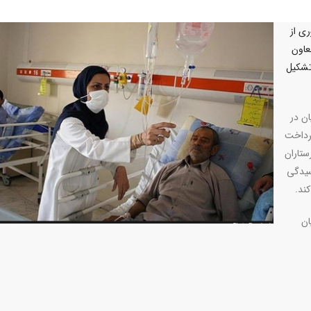
ی از
عاون
تشکیل
ن در
پرداخت
ستاران
سیدگی
ند.
ان