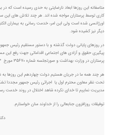
متاسفانه این روزها ابعاد نارضایتی به حدی رسیده است که در بر
کاری توسط پرستاران مواجه شده اند. هر چند تلاش های این سازم
اورژانسی شده است ولی این امر، خدمت رسانی به بیماران الکتیو 
دیگر نیز کشیده شود
.
در روزهای پایانی دولت گذشته و با دستور مستقیم رئیس جمهو
پیگیری حقوق و آزادی های اجتماعی اقداماتی جهت رفع این مسا
پرستاران در وزارت بهداشت و صورتجلسه شماره 35670 مورخ 30/02/1403 حوزه معاونت فرهنگی و اجتماعی معاون اول گردید (پیوست می باشد)
هر چند همه ما در جریان هستیم دولت چهاردهم این روزها به شد
تحت نظر معاون محترم اول یا اجرائی رئیس جمهور مجددا تشکیل
مدیریت نماییم تا خدای نکرده شاهد اختلال در روند خدمت رسا
توفیقات روزافزون جنابعالی را از خداوند منان خواستارم
.
دکتر احمد نجات
رئیس ک