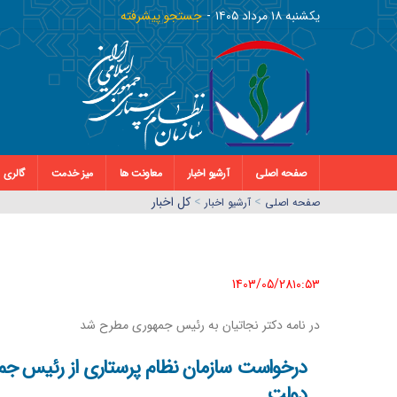
يکشنبه ١٨ مرداد ١٤٠٥
جستجو پیشرفته
صفحه اصلی
آرشیو اخبار
معاونت ها
میز خدمت
گالری
>
>
کل اخبار
صفحه اصلي
آرشیو اخبار
1403/05/28١٠:٥٣
در نامه دکتر نجاتیان به رئیس جمهوری مطرح شد
درخواست سازمان نظام پرستاری از رئیس جمه
دولت