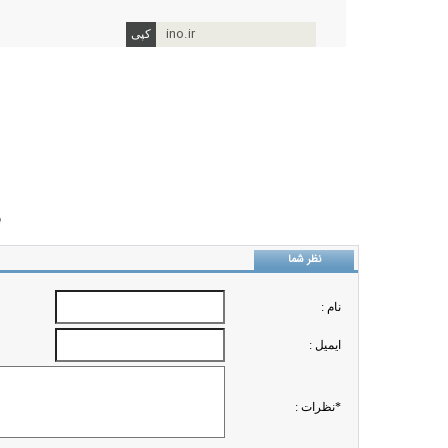
ino.ir
ب
نظر شما
نام :
ايميل :
*نظرات :