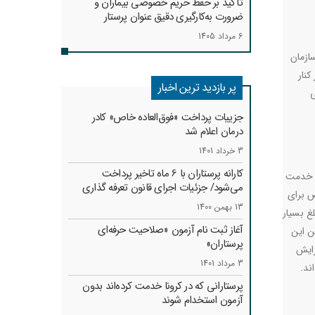
تأکید بر حفظ حریم خصوصی بیماران و
ضرورت به‌کارگیری دقیق عنوان پرستار
6 مرداد 1405
ازمان
تا در کنار
پر بازدید ترین اخبار
ی
جزییات پرداخت «فوق‌العاده خاص» کادر
درمان اعلام شد
3 خرداد 1401
کارانه‌ پرستاران با 6 ماه تاخیر پرداخت
ع خدمت
می‌شود/ جزئیات اجرای قانون تعرفه گذاری
ص برای
13 بهمن 1400
تاری ( متوسط کشوری 8 ماه) و اضافه کار ( متوسط کشوری 4 ماه)، مبلغ بسیار
آغاز ثبت نام آزمون «صلاحیت حرفه‌ای
ین این
پرستاران»
تعداد 1850 درخواست گواهی گوداستندینگ در سازمان ثبت شده که نسبت به سال 1400 افزایش
3 مرداد 1401
.
پرستارانی که در کرونا خدمت کرد‌ه‌اند بدون
آزمون استخدام شوند