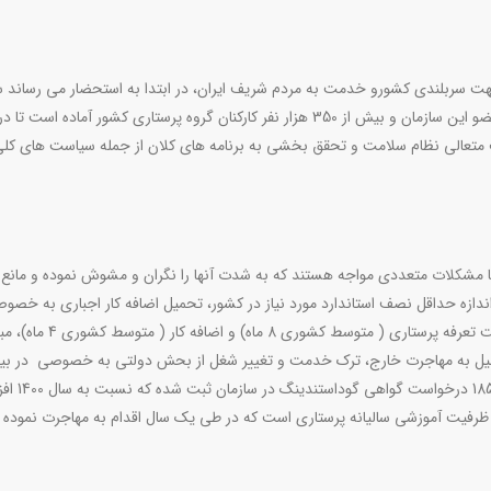
 سربلندی کشورو خدمت به مردم شریف ایران، در ابتدا به استحضار می رساند س
نظام پرستاری جمهوری اسلامی ایران به نمایندگی از 277 هزار عضو این سازمان و بیش از 350 هزار نفر کارکنان گروه پرستاری کشور آماده است 
متعالی نظام سلامت و تحقق بخشی به برنامه های کلان از جمله سیاست های کل
 با مشکلات متعددی مواجه هستند که به شدت آنها را نگران و مشوش نموده و مان
ندازه حداقل نصف استاندارد مورد نیاز در کشور، تحمیل اضافه کار اجباری به خصو
خانم ها ( متوسط 80 ساعت ماهیانه)، معوقات طولانی در پرداخت تعرفه پرس
هزار تومان) باعث شده که میل به مهاجرت خارج، ترک خدمت و تغییر شغل از بحش دولتی به خصوصی در ب
گروه به شدت افزایش یابد. به طوری که در سال گذشته 