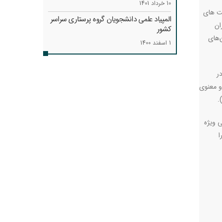
10 خرداد 1401
فت های
المپیاد علمی دانشجویان گروه پرستاری سراسر
ان
کشور
‌های
1 اسفند 1400
ر
و معنوی
.
 ویژه
ا