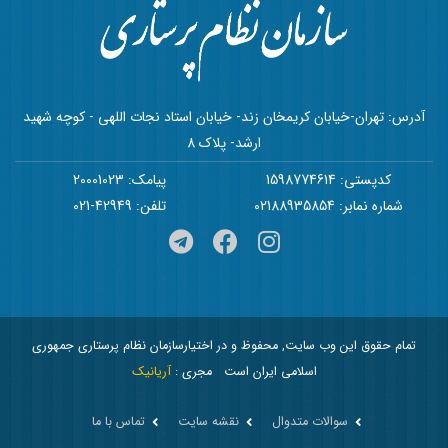
آدرس: تهران-خیابان کریمخان زند- خیابان استاد نجات اللهی - کوچه شهید
ارشد- پلاک 8
کدپستی: 1598774614
پیامک: 20001023
شماره نمابر: 02188935854
تلفن: 42949-021
تمام حقوق این وب سایت, محفوظ و در اختیارسازمان نظام پرستاری جمهوری
اسلامی ایران است
مجری :
آریانیک
سوالات متدوال
نقشه سایت
تماس با ما