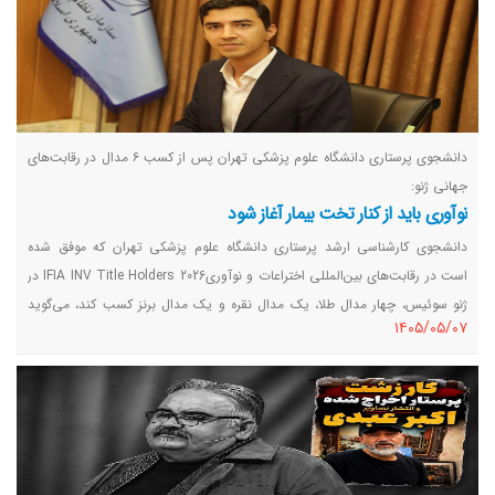
دانشجوی پرستاری دانشگاه علوم پزشکی تهران پس از کسب ۶ مدال در رقابت‌های
جهانی ژنو:
نوآوری باید از کنار تخت بیمار آغاز شود
دانشجوی کارشناسی ارشد پرستاری دانشگاه علوم پزشکی تهران که موفق شده
است در رقابت‌های بین‌المللی اختراعات و نوآوریIFIA INV Title Holders 2026 در
ژنو سوئیس، چهار مدال طلا، یک مدال نقره و یک مدال برنز کسب کند، می‌گوید
١٤٠٥/٠٥/٠٧
نوآوری در حوزه سلامت زمانی ارزشمند است که پاسخی برای نیازهای واقعی
بیماران و نظام درمان باشد.