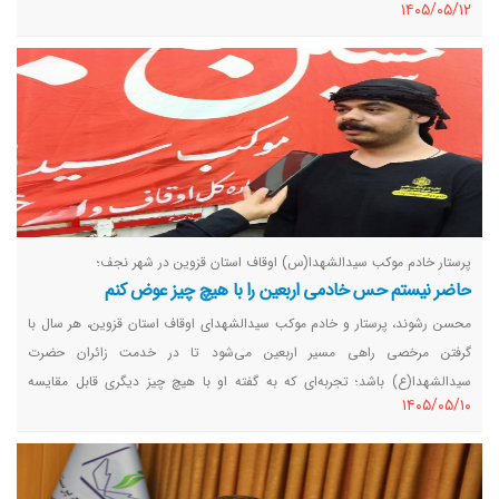
١٤٠٥/٠٥/١٢
پرستار خادم موکب سیدالشهدا(س) اوقاف استان قزوین در شهر نجف؛
حاضر نیستم حس خادمی اربعین را با هیچ چیز عوض کنم
محسن رشوند، پرستار و خادم موکب سیدالشهدای اوقاف استان قزوین، هر سال با
گرفتن مرخصی راهی مسیر اربعین می‌شود تا در خدمت زائران حضرت
سیدالشهدا(ع) باشد؛ تجربه‌ای که به گفته او با هیچ چیز دیگری قابل مقایسه
١٤٠٥/٠٥/١٠
نیست.