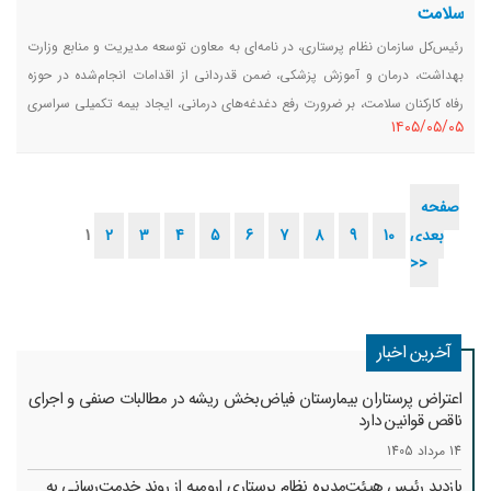
سلامت
رئیس‌کل سازمان نظام پرستاری، در نامه‌ای به معاون توسعه مدیریت و منابع وزارت
بهداشت، درمان و آموزش پزشکی، ضمن قدردانی از اقدامات انجام‌شده در حوزه
رفاه کارکنان سلامت، بر ضرورت رفع دغدغه‌های درمانی، ایجاد بیمه تکمیلی سراسری
١٤٠٥/٠٥/٠٥
و یکسان و همچنین راه‌اندازی میز کرامت برای کارکنان سلامت در مراکز درمانی
تأکید کرد.
صفحه
بعدی
10
9
8
7
6
5
4
3
2
1
>>
آخرین اخبار
اعتراض پرستاران بیمارستان فیاض‌بخش ریشه در مطالبات صنفی و اجرای
ناقص قوانین دارد
14 مرداد 1405
بازدید رئیس هیئت‌مدیره نظام پرستاری ارومیه از روند خدمت‌رسانی به