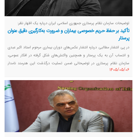
توضیحات سازمان نظام پرستاری جمهوری اسلامی ایران درباره یک اظهار نظر:
تأکید بر حفظ حریم خصوصی بیماران و ضرورت به‌کارگیری دقیق عنوان
پرستار
در پی انتشار مطالبی درباره انتشار عکس‌های دوران بیماری مرحوم استاد اکبر عبدی
و انتساب آن به یک پرستار و همچنین واکنش‌های شکل گرفته در افکار عمومی،
سازمان نظام پرستاری در توضیحاتی ضمن تسلیت درگذشت این هنرمند نامدار
١٤٠٥/٠٥/٠٦
کشورمان، با تاکید بر لزوم حفظ حریم خصوصی، صیانت از کرامت انسانی و
محرمانگی اطلاعات بیماران، خواستار به‌کارگیری دقیق عنوان پرستار در اظهارنظرها و
واکنش‌ها شد.