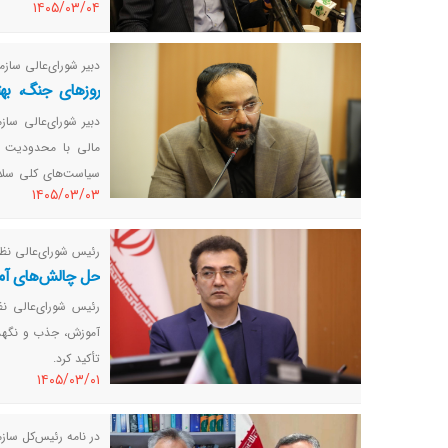
١٤٠٥/٠٣/٠٤
دبیر شورای‌عالی سازم
روزهای جنگ، بهت
محدود را در همین
دبیر شورای‌عالی ساز
مالی با محدودیت بی
سیاست‌های کلی سلا
١٤٠٥/٠٣/٠٣
این مناسبات به‌سمت
رئیس شورای‌عالی نظا
حل چالش‌های آمو
رئیس شورای‌عالی ن
آموزش، جذب و نگهداش
تأکید کرد.
١٤٠٥/٠٣/٠١
در نامه رئیس‌کل ساز