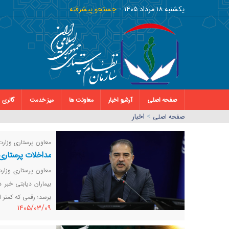
يکشنبه ١٨ مرداد ١٤٠٥
جستجو پیشرفته
صفحه اصلی
آرشیو اخبار
معاونت ها
میز خدمت
گالری
>
اخبار
صفحه اصلي
معاون پرستاری وزارت
مداخلات پرستاری 
معاون پرستاری وزار
برسد؛ رقمی که کمتر 
١٤٠٥/٠٣/٠٩