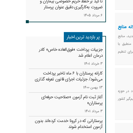
تأکید بر حفظ حریم خصوصی بیماران و
ضرورت به‌کارگیری دقیق عنوان پرستار
6 مرداد 1405
ه منابع
ید، منابع
پر بازدید ترین اخبار
منطبق با
جزییات پرداخت «فوق‌العاده خاص» کادر
ای تنطیم
درمان اعلام شد
3 خرداد 1401
کارانه‌ پرستاران با 6 ماه تاخیر پرداخت
می‌شود/ جزئیات اجرای قانون تعرفه گذاری
13 بهمن 1400
 در حوزه
آغاز ثبت نام آزمون «صلاحیت حرفه‌ای
‌گیر کشور
پرستاران»
3 مرداد 1401
پرستارانی که در کرونا خدمت کرد‌ه‌اند بدون
آزمون استخدام شوند