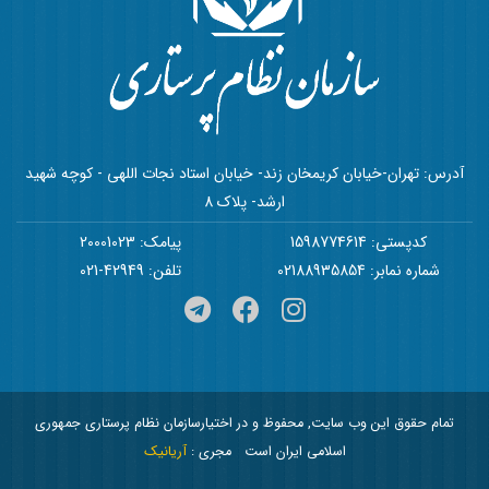
آدرس: تهران-خیابان کریمخان زند- خیابان استاد نجات اللهی - کوچه شهید
ارشد- پلاک 8
کدپستی: 1598774614
پیامک: 20001023
شماره نمابر: 02188935854
تلفن: 42949-021
تمام حقوق این وب سایت, محفوظ و در اختیارسازمان نظام پرستاری جمهوری
اسلامی ایران است
مجری :
آریانیک