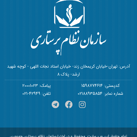
آدرس: تهران-خیابان کریمخان زند- خیابان استاد نجات اللهی - کوچه شهید
ارشد- پلاک 8
کدپستی: 1598774614
پیامک: 20001023
شماره نمابر: 02188935854
تلفن: 42949-021
تمام حقوق این وب سایت, محفوظ و در اختیارسازمان نظام پرستاری جمهوری