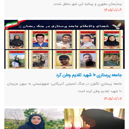
بیمارستان مطهری و پیمانیه این شهر منتقل شدند.
١٤٠٥/٠١/٠٩
جامعه پرستاری 10 شهید تقدیم وطن کرد
جامعه پرستاری تاکنون در جنگ تحمیلی آمریکایی- صهیونیستی به میهن عزیزمان
10 شهید تقدیم وطن کرده است.
١٤٠٥/٠١/٠٧