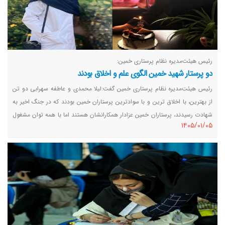
رئیس هیئت‌مدیره نظام پرستاری خمین:
دو پرستار شهید خمین الگوی علم و اخلاق بودند
رئیس هیئت‌مدیره نظام پرستاری خمین گفت:لیلا محمدی و عاطفه سهرابی دو تن
از بهترین، با اخلاق ترین و با سوادترین پرستاران خمین بودند که در جنگ اخیر به
شهادت رسیدند، پرستاران خمین عزادار همکارانشان هستند اما با همه توان مشغول
١٤٠٥/٠١/٠٥
خدمت به بیماران و مصدومان هستند.