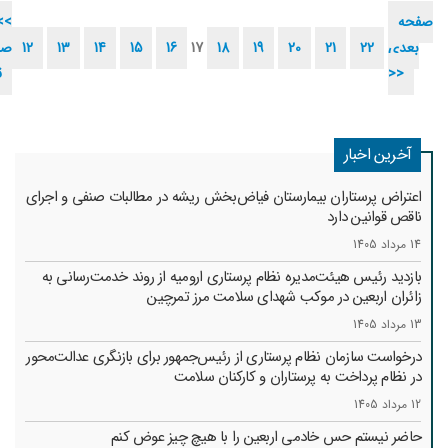
صفحه
<<
بعدی
22
21
20
19
18
17
16
15
14
13
12
صف
>>
ق
آخرین اخبار
اعتراض پرستاران بیمارستان فیاض‌بخش ریشه در مطالبات صنفی و اجرای
ناقص قوانین دارد
14 مرداد 1405
بازدید رئیس هیئت‌مدیره نظام پرستاری ارومیه از روند خدمت‌رسانی به
زائران اربعین در موکب شهدای سلامت مرز تمرچین
13 مرداد 1405
درخواست سازمان نظام پرستاری از رئیس‌جمهور برای بازنگری عدالت‌محور
در نظام پرداخت به پرستاران و کارکنان سلامت
12 مرداد 1405
حاضر نیستم حس خادمی اربعین را با هیچ چیز عوض کنم