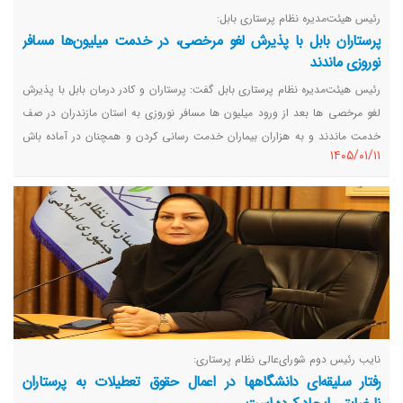
رئیس هیئت‌مدیره نظام پرستاری بابل:
پرستاران بابل با پذیرش لغو مرخصی،‌ در خدمت میلیون‌ها مسافر
نوروزی ماندند
رئیس هیئت‌مدیره نظام پرستاری بابل گفت: پرستاران و کادر درمان بابل با پذیرش
لغو مرخصی ها بعد از ورود میلیون ها مسافر نوروزی به استان مازندران در صف
خدمت ماندند و به هزاران بیماران خدمت رسانی کردن و همچنان در آماده باش
١٤٠٥/٠١/١١
کامل هستند.
نایب رئیس دوم شورای‌عالی نظام پرستاری:
رفتار سلیقه‌ای دانشگاهها در اعمال حقوق تعطیلات به پرستاران