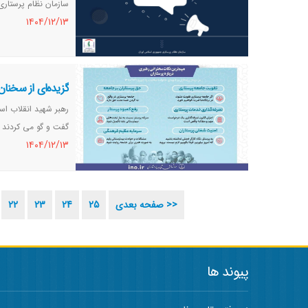
سازمان نظام پرستاری 
١٤٠٤/١٢/١٣
گزیده‌ای از سخنان
رهبر شهید انقلاب اسل
گفت و گو می کردند و
١٤٠٤/١٢/١٣
صفحه بعدی >>
25
24
23
22
پیوند ها