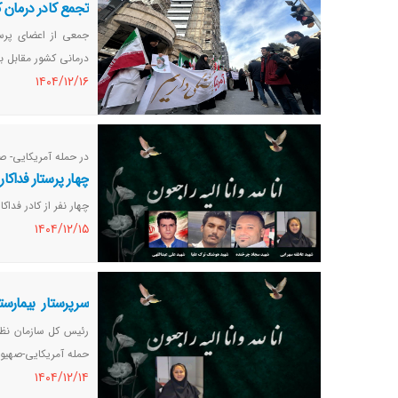
تجمع کادر درمان 
جمعی از اعضای پرست
درمانی کشور مقابل ب
١٤٠٤/١٢/١٦
در حمله آمریکایی- ص
چهار پرستار فداک
چهار نفر از کادر فدا
١٤٠٤/١٢/١٥
سرپرستار بیمار
پرستاری
حمله آمریکایی-صهیو
١٤٠٤/١٢/١٤