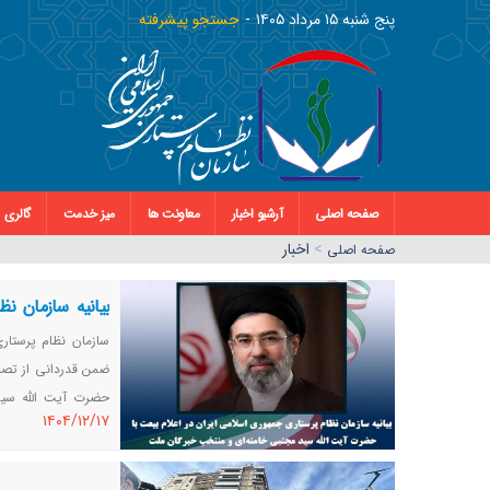
پنج شنبه ١٥ مرداد ١٤٠٥
جستجو پیشرفته
صفحه اصلی
آرشیو اخبار
معاونت ها
میز خدمت
گالری
>
اخبار
صفحه اصلي
بیانیه سازمان ن
خامنه‌ای و منتخ
ضمن قدردانی از تصمی
حضرت آیت الله سید
١٤٠٤/١٢/١٧
متحدایران اسلامی ت