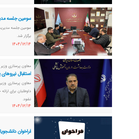
سومین جلسه مدیری
سومین جلسه مدیریت ب
برگزار شد.
١٤٠٤/١٢/١٤
معاون پرستاری وزیر 
استقبال نیروهای پ
معاون پرستاری وزیر
داوطلبان برای ارائه
نشود.
١٤٠٤/١٢/١٤
فراخوان دانشجویا