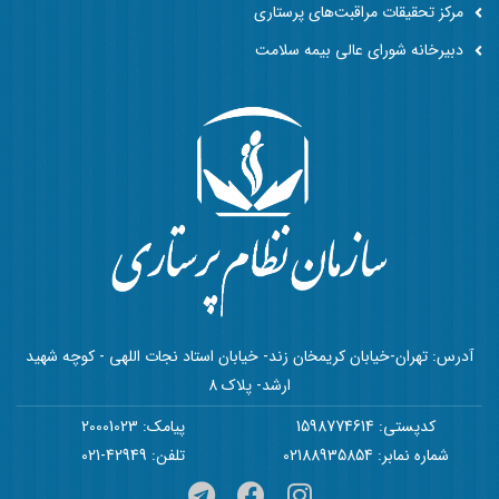
مرکز تحقیقات مراقبت‌های پرستاری
دبیرخانه شورای عالی بیمه سلامت
آدرس: تهران-خیابان کریمخان زند- خیابان استاد نجات اللهی - کوچه شهید
ارشد- پلاک 8
کدپستی: 1598774614
پیامک: 20001023
شماره نمابر: 02188935854
تلفن: 42949-021