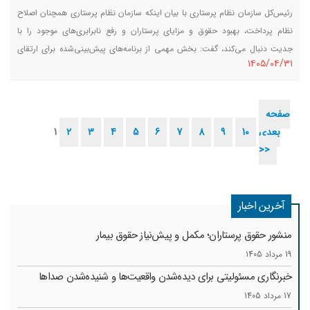
رئیس‌کل سازمان نظام پرستاری با بیان اینکه سازمان نظام پرستاری همچنان اصلاح
نظام پرداخت، بهبود حقوق و مزایای پرستاران و رفع نابرابری‌های موجود را با
جدیت دنبال می‌کند، گفت: بخش مهمی از برنامه‌های پیش‌بینی‌شده برای ارتقای
١٤٠٥/٠٤/٣١
وضعیت معیشتی پرستاران به دلیل شرایط جنگی کشور و پیامدهای اقتصادی آن با
وقفه مواجه شد، اما این مطالبات همچنان در دستور کار قرار دارد.
صفحه
بعدی
10
9
8
7
6
5
4
3
2
1
>>
آخرین اخبار
منشور حقوق پرستاران؛ مکمل و پیش‌نیاز حقوق بیمار
19 مرداد 1405
خبرنگاری مسئولیتی برای دیده‌شدن واقعیت‌ها و شنیده‌شدن صداها
17 مرداد 1405