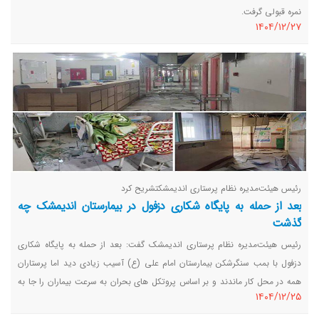
نمره قبولی گرفت.
١٤٠٤/١٢/٢٧
رئیس هیئت‌مدیره نظام پرستاری اندیمشکتشریح کرد
بعد از حمله به پایگاه شکاری دزفول در بیمارستان اندیمشک چه
گذشت
رئیس هیئت‌مدیره نظام پرستاری اندیمشک گفت: بعد از حمله به پایگاه شکاری
دزفول با بمب سنگرشکن بیمارستان امام علی (ع) آسیب زیادی دید اما پرستاران
همه در محل کار ماندند و بر اساس پروتکل های بحران به سرعت بیماران را جا به
١٤٠٤/١٢/٢٥
جا کردند، در تمام مدت جنگ نیز همه پرستاران بدون غیب در محل کار حاضر
هستند.