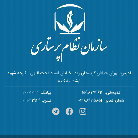
آدرس: تهران-خیابان کریمخان زند- خیابان استاد نجات اللهی - کوچه شهید
ارشد- پلاک 8
کدپستی: 1598774614
پیامک: 20001023
شماره نمابر: 02188935854
تلفن: 42949-021