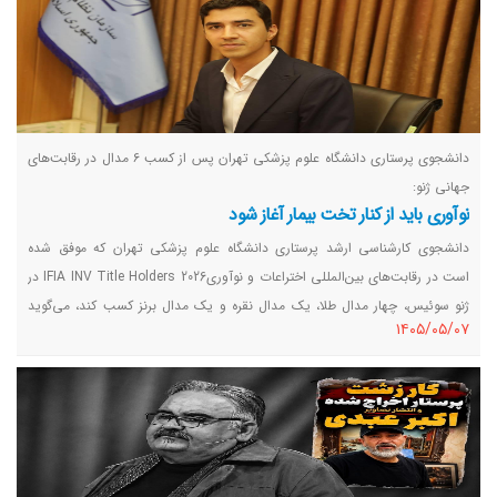
دانشجوی پرستاری دانشگاه علوم پزشکی تهران پس از کسب ۶ مدال در رقابت‌های
جهانی ژنو:
نوآوری باید از کنار تخت بیمار آغاز شود
دانشجوی کارشناسی ارشد پرستاری دانشگاه علوم پزشکی تهران که موفق شده
است در رقابت‌های بین‌المللی اختراعات و نوآوریIFIA INV Title Holders 2026 در
ژنو سوئیس، چهار مدال طلا، یک مدال نقره و یک مدال برنز کسب کند، می‌گوید
١٤٠٥/٠٥/٠٧
نوآوری در حوزه سلامت زمانی ارزشمند است که پاسخی برای نیازهای واقعی
بیماران و نظام درمان باشد.