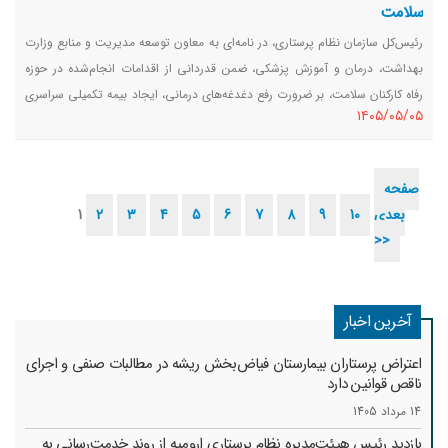
سلامت
رئیس‌کل سازمان نظام پرستاری، در نامه‌ای به معاون توسعه مدیریت و منابع وزارت
بهداشت، درمان و آموزش پزشکی، ضمن قدردانی از اقدامات انجام‌شده در حوزه
رفاه کارکنان سلامت، بر ضرورت رفع دغدغه‌های درمانی، ایجاد بیمه تکمیلی سراسری
١٤٠٥/٠٥/٠٥
و یکسان و همچنین راه‌اندازی میز کرامت برای کارکنان سلامت در مراکز درمانی
تأکید کرد.
صفحه
بعدی
10
9
8
7
6
5
4
3
2
1
>>
آخرین اخبار
اعتراض پرستاران بیمارستان فیاض‌بخش ریشه در مطالبات صنفی و اجرای
ناقص قوانین دارد
14 مرداد 1405
بازدید رئیس هیئت‌مدیره نظام پرستاری ارومیه از روند خدمت‌رسانی به