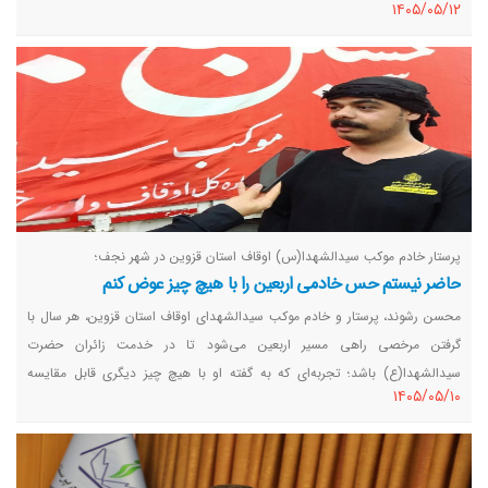
١٤٠٥/٠٥/١٢
پرستار خادم موکب سیدالشهدا(س) اوقاف استان قزوین در شهر نجف؛
حاضر نیستم حس خادمی اربعین را با هیچ چیز عوض کنم
محسن رشوند، پرستار و خادم موکب سیدالشهدای اوقاف استان قزوین، هر سال با
گرفتن مرخصی راهی مسیر اربعین می‌شود تا در خدمت زائران حضرت
سیدالشهدا(ع) باشد؛ تجربه‌ای که به گفته او با هیچ چیز دیگری قابل مقایسه
١٤٠٥/٠٥/١٠
نیست.