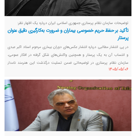
توضیحات سازمان نظام پرستاری جمهوری اسلامی ایران درباره یک اظهار نظر:
تأکید بر حفظ حریم خصوصی بیماران و ضرورت به‌کارگیری دقیق عنوان
پرستار
در پی انتشار مطالبی درباره انتشار عکس‌های دوران بیماری مرحوم استاد اکبر عبدی
و انتساب آن به یک پرستار و همچنین واکنش‌های شکل گرفته در افکار عمومی،
سازمان نظام پرستاری در توضیحاتی ضمن تسلیت درگذشت این هنرمند نامدار
١٤٠٥/٠٥/٠٦
کشورمان، با تاکید بر لزوم حفظ حریم خصوصی، صیانت از کرامت انسانی و
محرمانگی اطلاعات بیماران، خواستار به‌کارگیری دقیق عنوان پرستار در اظهارنظرها و
واکنش‌ها شد.