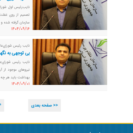
نایب‌رئیس اول شورای
تصمیم از روی غفلت 
سازمان گرفته شده و 
١٤٠٤/٠٩/١٦
نایب‌ رئیس شورای‌عا
بی توجهی به نگهد
نایب‌ رئیس شورای‌
نیروهای موجود از 
بهداشت باید هر چه زو
١٤٠٤/٠٩/٠١
صفحه بعدی >>
4