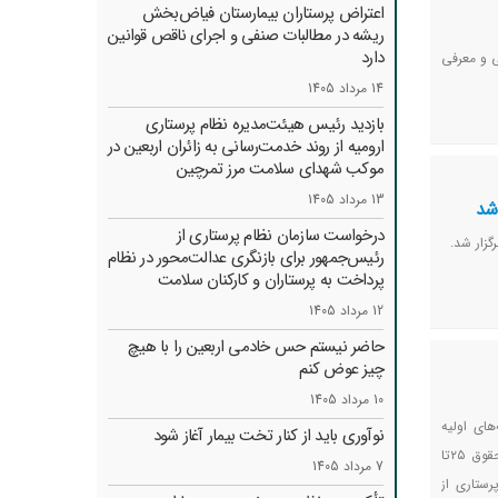
اعتراض پرستاران بیمارستان فیاض‌بخش
ریشه در مطالبات صنفی و اجرای ناقص قوانین
دارد
ی و معرفی
14 مرداد 1405
بازدید رئیس هیئت‌مدیره نظام پرستاری
ارومیه از روند خدمت‌رسانی به زائران اربعین در
موکب شهدای سلامت مرز تمرچین
13 مرداد 1405
 شد
درخواست سازمان نظام پرستاری از
زار شد.
رئیس‌جمهور برای بازنگری عدالت‌محور در نظام
پرداخت به پرستاران و کارکنان سلامت
12 مرداد 1405
حاضر نیستم حس خادمی اربعین را با هیچ
چیز عوض کنم
10 مرداد 1405
های اولیه
نوآوری باید از کنار تخت بیمار آغاز شود
زندگی در تهران نیست، ضمن تاکید بر لزوم اجرای فوق‌العاده خاص با لحاظ سقف امتیاز، گفت: یک پرستار با حقوق ۲۵تا
7 مرداد 1405
ستاری از