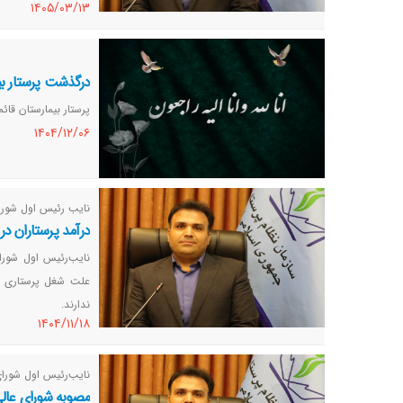
١٤٠٥/٠٣/١٣
بیمارستان‌ها تشدید 
درگذشت پرستار بیم
پرستار بیمارستان قائ
١٤٠٤/١٢/٠٦
نایب رئیس اول شورای
درآمد پرستاران د
نایب‌رئیس اول شورا
علت شغل پرستاری در
ندارند.
١٤٠٤/١١/١٨
نایب‌رئیس اول شورای
مصوبه شورای عالی