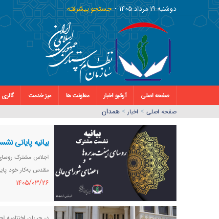
دوشنبه ١٩ مرداد ١٤٠٥
جستجو پیشرفته
صفحه اصلی
آرشیو اخبار
معاونت ها
میز خدمت
گالری
>
>
همدان
صفحه اصلي
اخبار
بیانیه پایانی نش
اجلاس مشترک روسای ه
مقدس به‌کار خود پایا
١٤٠٥/٠٣/٢٦
در جریان اختتامیه ا