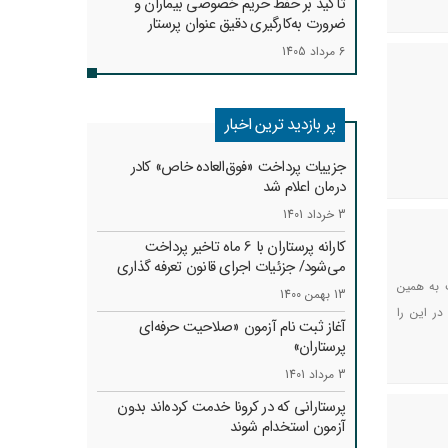
تأکید بر حفظ حریم خصوصی بیماران و
ضرورت به‌کارگیری دقیق عنوان پرستار
6 مرداد 1405
پر بازدید ترین اخبار
جزییات پرداخت «فوق‌العاده خاص» کادر
درمان اعلام شد
3 خرداد 1401
کارانه‌ پرستاران با 6 ماه تاخیر پرداخت
می‌شود/ جزئیات اجرای قانون تعرفه گذاری
 به همین
13 بهمن 1400
در این را
آغاز ثبت نام آزمون «صلاحیت حرفه‌ای
پرستاران»
3 مرداد 1401
پرستارانی که در کرونا خدمت کرد‌ه‌اند بدون
آزمون استخدام شوند