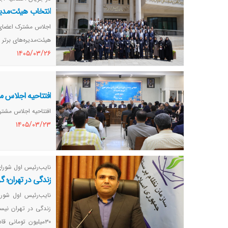
انتخاب هیئت‌مدیره‌ها
اجلاس مشترک اعضای شو
هیئت‌مدیره‌های برتر در ۷ حوزه به کار خود خاتم
١٤٠٥/٠٣/٢٦
افتتاحیه اجلاس م
افتتاحیه اجلاس مشتر
١٤٠٥/٠٣/٢٣
نایب‌رئیس اول شورای
زندگی در تهران؛ گرا
نایب‌رئیس اول شورای
۳۰میلیون تومانی 