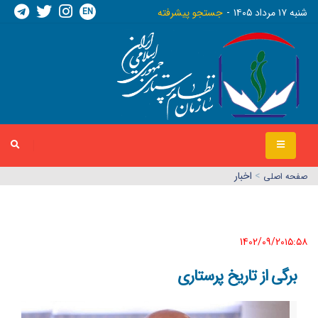
EN
شنبه ١٧ مرداد ١٤٠٥
جستجو پیشرفته
>
اخبار
صفحه اصلي
1402/09/20١٥:٥٨
برگی از تاریخ پرستاری