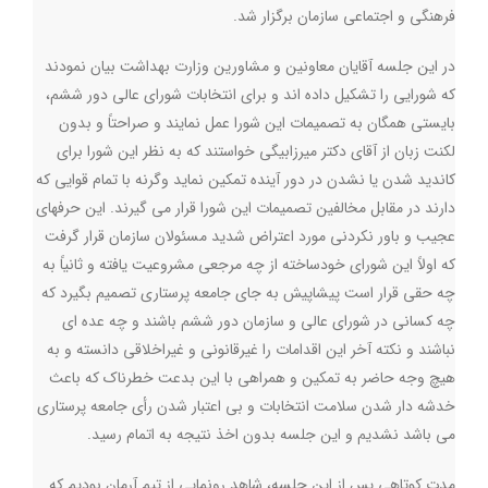
فرهنگی و اجتماعی سازمان برگزار شد.
در این جلسه آقایان معاونین و مشاورین وزارت بهداشت بیان نمودند
که شورایی را تشکیل داده اند و برای انتخابات شورای عالی دور ششم،
بایستی همگان به تصمیمات این شورا عمل نمایند و صراحتاً و بدون
لکنت زبان از آقای دکتر میرزابیگی خواستند که به نظر این شورا برای
کاندید شدن یا نشدن در دور آینده تمکین نماید وگرنه با تمام قوایی که
دارند در مقابل مخالفین تصمیمات این شورا قرار می گیرند. این حرفهای
عجیب و باور نکردنی مورد اعتراض شدید مسئولان سازمان قرار گرفت
که اولاً این شورای خودساخته از چه مرجعی مشروعیت یافته و ثانیاً به
چه حقی قرار است پیشاپیش به جای جامعه پرستاری تصمیم بگیرد که
چه کسانی در شورای عالی و سازمان دور ششم باشند و چه عده ای
نباشند و نکته آخر این اقدامات را غیرقانونی و غیراخلاقی دانسته و به
هیچ وجه حاضر به تمکین و همراهی با این بدعت خطرناک که باعث
خدشه دار شدن سلامت انتخابات و بی اعتبار شدن رأی جامعه پرستاری
می باشد نشدیم و این جلسه بدون اخذ نتیجه به اتمام رسید.
مدت کوتاهی پس از این جلسه، شاهد رونمایی از تیم آرمان بودیم که