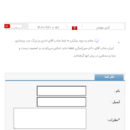
کاربر مهمان
1402/09/21 10:58
0
سلام و درود بیکران به شما جناب آقای نادری و بزرگ مرد پرستاری
0
ایران جناب آقای دکتر میرزابیگی، قطعا نباید تمکین می‌کردید و تصمیم درست و
بجا و محکمی در برابر آنها گرفته‌اید.
نظر شما
نام :
ايميل :
*نظرات :