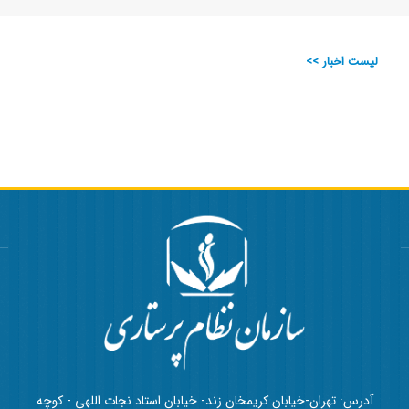
لیست اخبار >>
آدرس: تهران-خیابان کریمخان زند- خیابان استاد نجات اللهی - کوچه