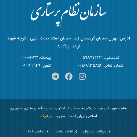
آدرس: تهران-خیابان کریمخان زند- خیابان استاد نجات اللهی - کوچه شهید
ارشد- پلاک 8
کدپستی: 1598774614
پیامک: 20001023
شماره نمابر: 02188935854
تلفن: 42949-021
تمام حقوق این وب سایت, محفوظ و در اختیارسازمان نظام پرستاری جمهوری
اسلامی ایران است
مجری :
آریانیک
سوالات متدوال
نقشه سایت
تماس با ما