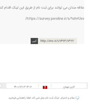
علاقه مندان می توانند برای ثبت نام از طریق این لینک اقدام کنن
https://survey.porsline.ir/s/9sh2Usv/
http://ino.ir/1/1493/1322
کاربر مهمان
1400/12/03 14:16
سلام و احترام. لینک ثبت نام عمل نمی کند لطفا راهنمایی فرمایید.