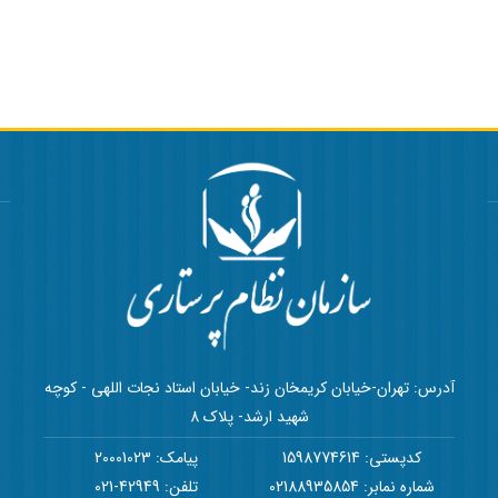
آدرس: تهران-خیابان کریمخان زند- خیابان استاد نجات اللهی - کوچه
شهید ارشد- پلاک 8
کدپستی: 1598774614
پیامک: 20001023
شماره نمابر: 02188935854
تلفن: 42949-021