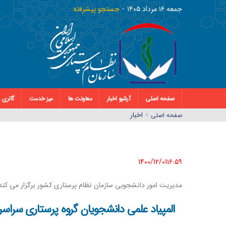
جمعه ١٦ مرداد ١٤٠٥
جستجو پیشرفته
صفحه اصلی
آرشیو اخبار
معاونت ها
میز خدمت
گالری
>
اخبار
صفحه اصلي
1400/12/01١٦:٥٩
مدیریت امور دانشجویی سازمان نظام پرستاری کشور برگزار می کند
المپیاد علمی دانشجویان گروه پرستاری سراسر