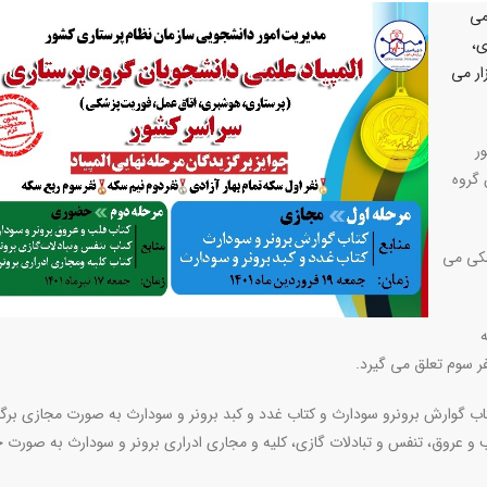
می
ی،
ار می
ر
 گروه
شکی می
ه
نفر سوم تعلق می گیرد.
 جمعه 19 فروردین سال1401 با موضوعات کتاب گوارش برونرو سودارث و کتاب غدد و کبد برونر و سودارث به صورت مجازی ب
ه ۱۷تیر ۱۴۰۱با منابع کتاب های قلب و عروق، تنفس و تبادلات گازی، کلیه و مجاری ادراری برونر و سودارث به ص