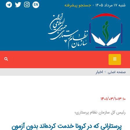
EN
شنبه ١٧ مرداد ١٤٠٥
جستجو پیشرفته
>
اخبار
صفحه اصلي
1401/03/10١٣:١٠
رئیس کل سازمان نظام پرستاری؛
پرستارانی که در کرونا خدمت کرد‌ه‌اند بدون آزمون