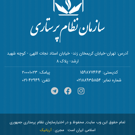
آدرس: تهران-خیابان کریمخان زند- خیابان استاد نجات اللهی - کوچه شهید
ارشد- پلاک 8
کدپستی: 1598774614
پیامک: 20001023
شماره نمابر: 02188935854
تلفن: 42949-021
تمام حقوق این وب سایت, محفوظ و در اختیارسازمان نظام پرستاری جمهوری
اسلامی ایران است
مجری :
آریانیک