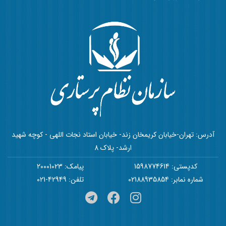
آدرس: تهران-خیابان کریمخان زند- خیابان استاد نجات اللهی - کوچه شهید
ارشد- پلاک 8
کدپستی: 1598774614
پیامک: 20001023
شماره نمابر: 02188935854
تلفن: 42949-021