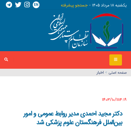
EN
يکشنبه ١٨ مرداد ١٤٠٥
جستجو پیشرفته
>
اخبار
صفحه اصلي
1403/10/11١٤:١٩
دکتر مجید احمدی مدیر روابط‌ عمومی و امور
بین‌الملل فرهنگستان علوم پزشکی شد