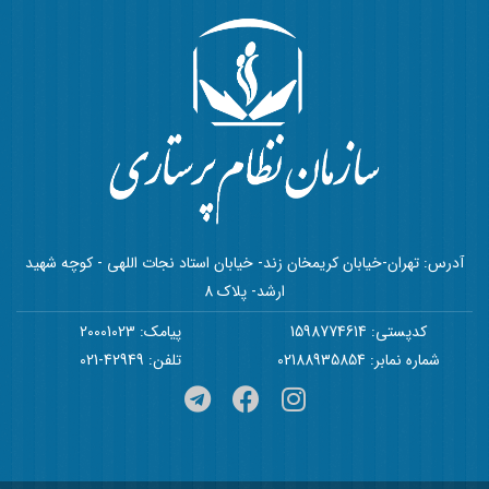
آدرس: تهران-خیابان کریمخان زند- خیابان استاد نجات اللهی - کوچه شهید
ارشد- پلاک 8
کدپستی: 1598774614
پیامک: 20001023
شماره نمابر: 02188935854
تلفن: 42949-021