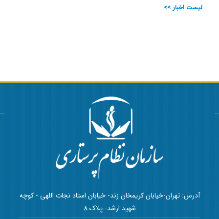
لیست اخبار >>
آدرس: تهران-خیابان کریمخان زند- خیابان استاد نجات اللهی - کوچه
شهید ارشد- پلاک 8