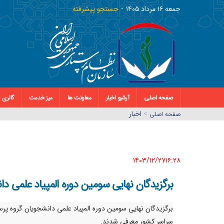
جمعه ١٦ مرداد ١٤٠٥
جستجو پیشرفته
صفحه اصلی
آرشیو اخبار
معاونت ها
میز خدمت
گالری
>
اخبار
صفحه اصلي
1403/12/27١٦:٢٨
برگزیدگان نهایی سومین دوره المپیاد علمی 
برگزیدگان نهایی سومین دوره المپیاد علمی دانشجویان گروه پرس
سراسر کشور معرفی شدند.