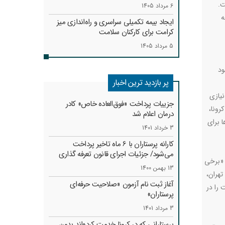
ت.
6 مرداد 1405
ه
ایجاد بیمه تکمیلی سراسری و راه‌اندازی میز
کرامت برای کارکنان سلامت
5 مرداد 1405
هبود
پر بازدید ترین اخبار
نیازی
جزییات پرداخت «فوق‌العاده خاص» کادر
رونا،
درمان اعلام شد
 برای
3 خرداد 1401
کارانه‌ پرستاران با 6 ماه تاخیر پرداخت
می‌شود/ جزئیات اجرای قانون تعرفه گذاری
 «برخی
13 بهمن 1400
تهران،
آغاز ثبت نام آزمون «صلاحیت حرفه‌ای
 را در
پرستاران»
3 مرداد 1401
پرستارانی که در کرونا خدمت کرد‌ه‌اند بدون