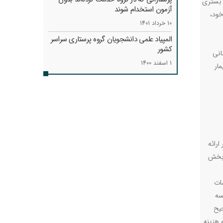
و بستری
آزمون استخدام شوند
خود،
10 خرداد 1401
المپیاد علمی دانشجویان گروه پرستاری سراسر
کشور
انی
1 اسفند 1400
ار
رائه
 بخش
ات
سه
حیح
 هزینه