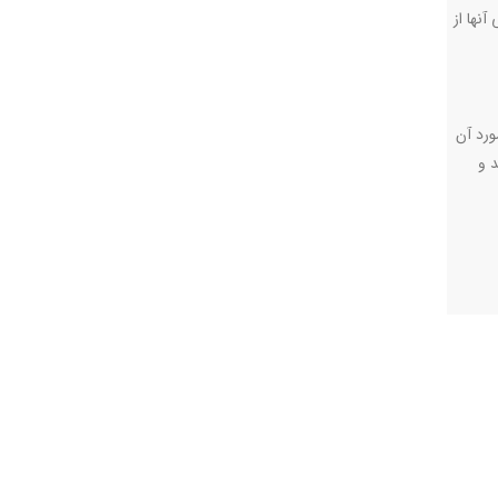
نها از
بهداشت درباره تعداد مراکز خدمات پرستاری در منزل می گوید: « تاکنون ۱۰۴۹ مجوز مرکز هوم کر صادر شده اما ۷۳۶ مورد آن
د و