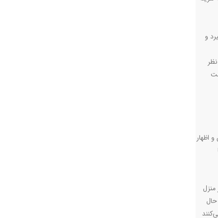
رد و
نظر
مت
و اظهار
 منزل
حال
‌کنند