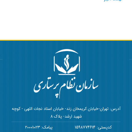
آدرس: تهران-خیابان کریمخان زند- خیابان استاد نجات اللهی - کوچه
شهید ارشد- پلاک 8
کدپستی: 1598774614
پیامک: 20001023