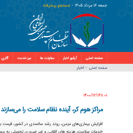
جمعه ١٦ مرداد ١٤٠٥
جستجو پیشرفته
صفحه اصلی
آرشیو اخبار
معاونت ها
میز خدمت
گالری
>
اخبار
صفحه اصلي
1400/12/16١١:٠١
مراکز هوم کر، آینده نظام سلامت را می‌سازند
افزایش بیماری‌های مزمن، روند رشد سالمندی در کشور، قیمت با
خدمات سلامت، هزینه های القایی و غیر ضروری تحمیلی به بیما