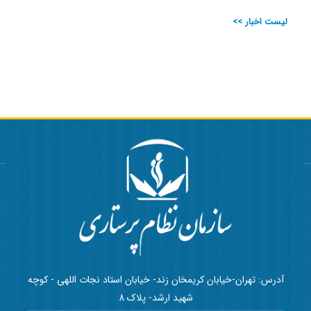
لیست اخبار >>
آدرس: تهران-خیابان کریمخان زند- خیابان استاد نجات اللهی - کوچه
شهید ارشد- پلاک 8