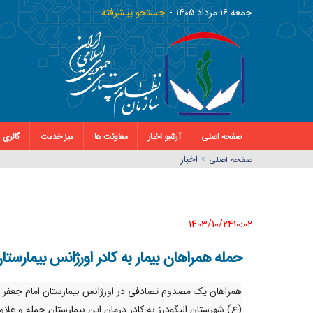
جمعه ١٦ مرداد ١٤٠٥
جستجو پیشرفته
صفحه اصلی
آرشیو اخبار
معاونت ها
میز خدمت
گالری
>
اخبار
صفحه اصلي
1403/10/24١٠:٠٢
حمله همراهان بیمار به کادر اورژانس بیمارستان
همراهان یک مصدوم تصادفی در اورژانس بیمارستان امام جعفر 
(ع) شهرستان الیگودرز به کادر درمان این بیمارستان حمله و علاوه