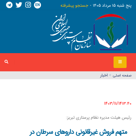
EN
پنج شنبه ١٥ مرداد ١٤٠٥
جستجو پیشرفته
>
اخبار
صفحه اصلي
1403/11/14١٣:٤٠
رئیس هیئت مدیره نظام پرستاری تبریز:
متهم فروش غیرقانونی داروهای سرطان در