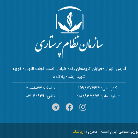
آدرس: تهران-خیابان کریمخان زند- خیابان استاد نجات اللهی - کوچه
شهید ارشد- پلاک 8
کدپستی: 1598774614
پیامک: 20001023
شماره نمابر: 02188935854
تلفن: 42949-021
هوری اسلامی ایران است
مجری :
آریانیک