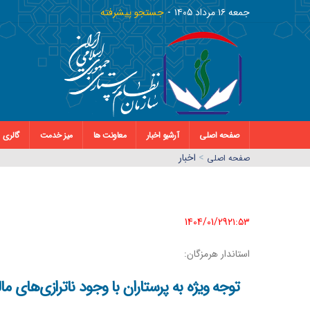
جمعه ١٦ مرداد ١٤٠٥
جستجو پیشرفته
صفحه اصلی
آرشیو اخبار
معاونت ها
میز خدمت
گالری
>
اخبار
صفحه اصلي
1404/01/29٢١:٥٣
استاندار هرمزگان:
توجه ویژه به پرستاران با وجود ناترازی‌های 