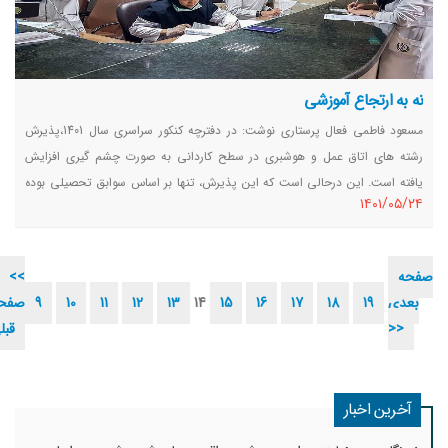
نه به ارتجاع آموزشی
مسعود فاطمی فعال پرستاری نوشت: در دفترچه کنکور سراسری سال 1401،پذیرش
رشته های اتاق عمل و هوشبری در سطح کاردانی به صورت چشم گیری افزایش
یافته است. این درحالی است که این پذیرش، تنها بر اساس سوابق تحصیلی بوده
١٤٠١/٠٥/٢٤
و از رشته هایی همچون علوم انسانی نیز برای این کد رشته ها، پذیرش دانشجو
رخ خواهد داد.
صفحه
<<
بعدی
19
18
17
16
15
14
13
12
11
10
9
صفح
>>
قبل
آخرین اخبار