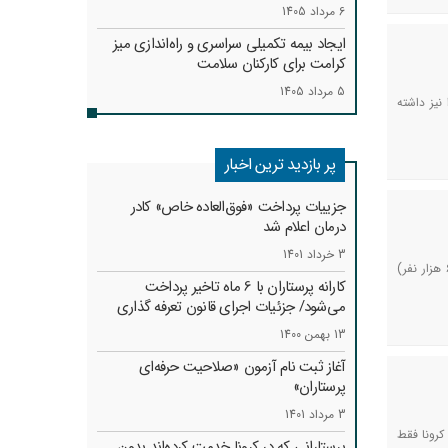
6 مرداد 1405
ایجاد بیمه تکمیلی سراسری و راه‌اندازی میز
کرامت برای کارکنان سلامت
5 مرداد 1405
نیز داشته
پر بازدید ترین اخبار
جزییات پرداخت «فوق‌العاده خاص» کادر
درمان اعلام شد
3 خرداد 1401
معاون پرستاری وزارت بهداشت، درمان و آموزش پزشکی گفت: «۴۰ درصد مجوز استخدام گروه‌های پزشکی ( ۶۶ هزار نفر)
کارانه‌ پرستاران با 6 ماه تاخیر پرداخت
می‌شود/ جزئیات اجرای قانون تعرفه گذاری
13 بهمن 1400
آغاز ثبت نام آزمون «صلاحیت حرفه‌ای
پرستاران»
3 مرداد 1401
۱۶۰ شهید پرستار در دوران کرونا فقط
پرستارانی که در کرونا خدمت کرد‌ه‌اند بدون