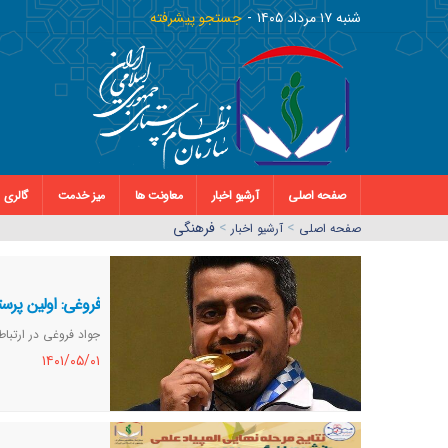
شنبه ١٧ مرداد ١٤٠٥
جستجو پیشرفته
صفحه اصلی
آرشیو اخبار
معاونت ها
میز خدمت
گالری
>
>
فرهنگی
صفحه اصلي
آرشیو اخبار
فروغی: اولین پرست
جواد فروغی در ارتباط
١٤٠١/٠٥/٠١