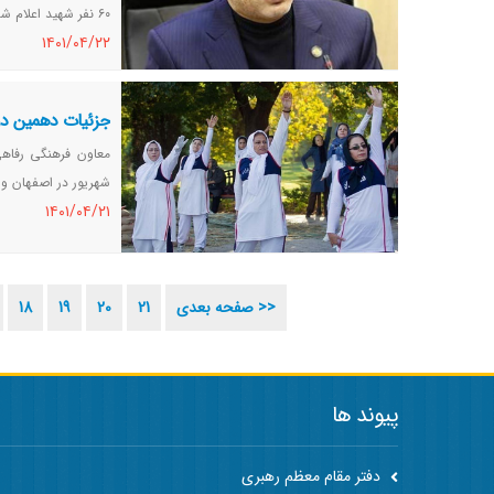
۶۰ نفر شهید اعلام شدند.
١٤٠١/٠٤/٢٢
جزئیات دهمین دو
شهریور در اصفهان و 
١٤٠١/٠٤/٢١
صفحه بعدی >>
21
20
19
18
پیوند ها
دفتر مقام معظم رهبری