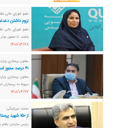
عضو شورای عالی نظام
لزوم داشتن دغدغه
عضو شورای عالی نظا
باشند. تا حضور موثر 
١٤٠١/٠٤/٢٨
معاون پرستاری وزار
۴۰ درصد مجوز استخدام گروه‌های پزشکی مربوط به پرستاران است
مربوط به پرستاران ا
١٤٠١/٠٤/٢٢
محمد میرزابیگی:
از ۱۵۰ شهید پرستار فقط ۶۰ نفر به عنوان شهید شناخته شدند