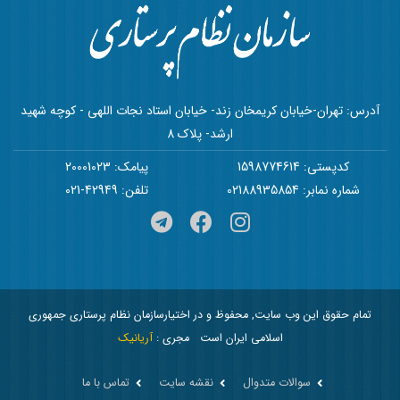
آدرس: تهران-خیابان کریمخان زند- خیابان استاد نجات اللهی - کوچه شهید
ارشد- پلاک 8
کدپستی: 1598774614
پیامک: 20001023
شماره نمابر: 02188935854
تلفن: 42949-021
تمام حقوق این وب سایت, محفوظ و در اختیارسازمان نظام پرستاری جمهوری
اسلامی ایران است
مجری :
آریانیک
سوالات متدوال
نقشه سایت
تماس با ما