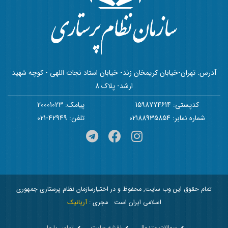
آدرس: تهران-خیابان کریمخان زند- خیابان استاد نجات اللهی - کوچه شهید
ارشد- پلاک 8
کدپستی: 1598774614
پیامک: 20001023
شماره نمابر: 02188935854
تلفن: 42949-021
تمام حقوق این وب سایت, محفوظ و در اختیارسازمان نظام پرستاری جمهوری
اسلامی ایران است
مجری :
آریانیک