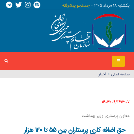
EN
يکشنبه ١٨ مرداد ١٤٠٥
جستجو پیشرفته
>
اخبار
صفحه اصلي
1403/09/14١٢:٠٧
معاون پرستاری وزیر بهداشت:
حق اضافه کاری پرستاران بین 55 تا 120 هزار