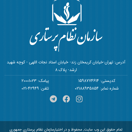
آدرس: تهران-خیابان کریمخان زند- خیابان استاد نجات اللهی - کوچه شهید
ارشد- پلاک 8
کدپستی: 1598774614
پیامک: 20001023
شماره نمابر: 02188935854
تلفن: 42949-021
تمام حقوق این وب سایت, محفوظ و در اختیارسازمان نظام پرستاری جمهوری