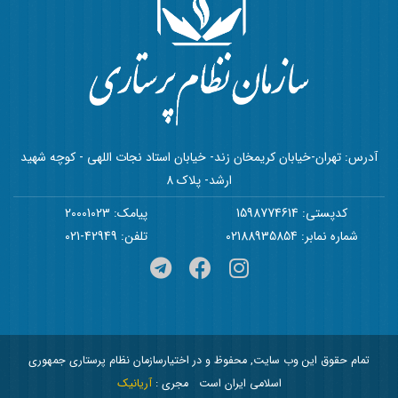
آدرس: تهران-خیابان کریمخان زند- خیابان استاد نجات اللهی - کوچه شهید
ارشد- پلاک 8
کدپستی: 1598774614
پیامک: 20001023
شماره نمابر: 02188935854
تلفن: 42949-021
تمام حقوق این وب سایت, محفوظ و در اختیارسازمان نظام پرستاری جمهوری
اسلامی ایران است
مجری :
آریانیک