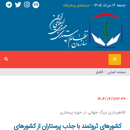
EN
جمعه ١٦ مرداد ١٤٠٥
جستجو پیشرفته
>
اخبار
صفحه اصلي
1404/04/17١٣:٣٦
کلاهبرداری بزرگ جهانی در حوزه پرستاری
کشورهای ثروتمند با جذب پرستاران از کشورهای