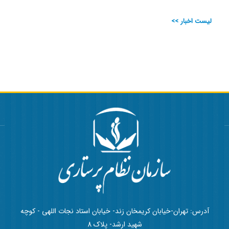
لیست اخبار >>
آدرس: تهران-خیابان کریمخان زند- خیابان استاد نجات اللهی - کوچه
شهید ارشد- پلاک 8