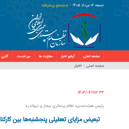
جمعه ١٦ مرداد ١٤٠٥
جستجو پیشرفته
صفحه اصلی
آرشیو اخبار
معاونت ها
میز خدمت
گالری
>
اخبار
صفحه اصلي
1404/06/11١٢:٣٤
رئیس‌ هیئت‌مدیره نظام پرستاری بیجار و دیواندره:
تبعیض مزایای تعطیلی پنجشنبه‌ها بین کارکنا