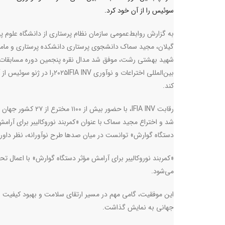
سوئیس را از آن خود کرد.
به گزارش روابط‌عمومی سازمان نظام پرستاری از دانشگاه علوم 
گیلان، مجید سماک دانشجوی پرستاری دانشکده پرستاری و ماما
شهید بهشتی رشت، موفق شد مدال نقره پنجمین دوره مسابقات
بین‌المللی اختراعات و نوآوری
IFIA INV
۲۰۲۵را در ژنو سوئیس ا
کند
.
رقابت
IFIA INV
، با حضور بیش از ۱۱۰۰ مخترع از ۲۷ کش
شد و اختراع مجید سماک با عنوان «کمربند نوروکالیبر برای آرامش
دستگاه گوارش» توانست در میان صد‌ها طرح نوآورانه، نظر داورا
«کمربند نوروکالیبر برای آرامش مؤثر دستگاه گوارش» با اعمال تح
می‌شود
.
این موفقیت، گامی مهم در مسیر ارتقای سلامت و بهبود کیفیت زند
جهانی به نمایش گذاشت.