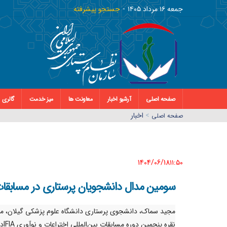
جمعه ١٦ مرداد ١٤٠٥
جستجو پیشرفته
صفحه اصلی
آرشیو اخبار
معاونت ها
میز خدمت
گالری
>
اخبار
صفحه اصلي
1404/06/18١١:٥٠
سومین مدال دانشجویان پرستاری در مسابقات بین
مجید سماک، دانشجوی پرستاری دانشگاه علوم پزشکی گیلان، م
نقره پنجمین دو