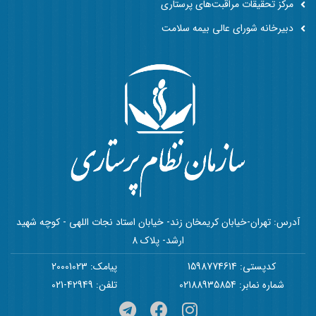
مرکز تحقیقات مراقبت‌های پرستاری
دبیرخانه شورای عالی بیمه سلامت
آدرس: تهران-خیابان کریمخان زند- خیابان استاد نجات اللهی - کوچه شهید
ارشد- پلاک 8
کدپستی: 1598774614
پیامک: 20001023
شماره نمابر: 02188935854
تلفن: 42949-021