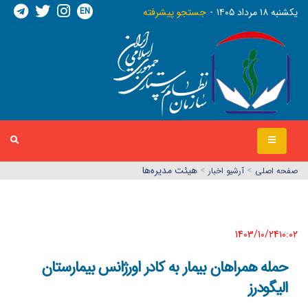
EN
يکشنبه ١٨ مرداد ١٤٠٥
جستجو پیشرفته
>
>
هیئت مدیره‌ها
صفحه اصلي
آرشیو اخبار
1403/10/24١٠:٠٢
حمله همراهان بیمار به کادر اورژانس بیمارستان
الیگودرز