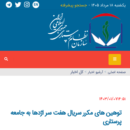
EN
يکشنبه ١٨ مرداد ١٤٠٥
جستجو پیشرفته
>
>
کل اخبار
صفحه اصلي
آرشیو اخبار
1403/01/07١٤:٥١
توهین های مکرر سریال هفت سر اژدها به جامعه
پرستاری