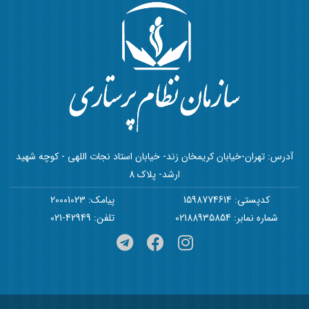
آدرس: تهران-خیابان کریمخان زند- خیابان استاد نجات اللهی - کوچه شهید
ارشد- پلاک 8
کدپستی: 1598774614
پیامک: 20001023
شماره نمابر: 02188935854
تلفن: 42949-021